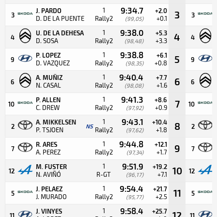
9:34.7
1
J. PARDO
+2.0
3
3
3
D. DE LA PUENTE
Rally2
+0.1
(99,05)
9:38.0
1
U. DE LA DEHESA
+5.3
4
4
4
D. SOSA
Rally2
+3.3
(98,48)
9:38.8
1
P. LOPEZ
+6.1
5
9
9
D. VAZQUEZ
Rally2
+0.8
(98,35)
9:40.4
1
A. MUÑIZ
+7.7
6
6
6
N. CASAL
Rally2
+1.6
(98,08)
9:41.3
1
P. ALLEN
+8.6
7
10
10
C. DREW
Rally2
+0.9
(97,92)
9:43.1
1
A. MIKKELSEN
+10.4
8
2
NS
2
P. TSJOEN
Rally2
+1.8
(97,62)
9:44.8
1
R. ARES
+12.1
9
7
7
A. PEREZ
Rally2
+1.7
(97,34)
9:51.9
1
M. FUSTER
+19.2
10
12
12
N. AVIÑÓ
R-GT
+7.1
(96,17)
9:54.4
1
J. PELAEZ
+21.7
11
5
5
J. MURADO
Rally2
+2.5
(95,77)
9:58.4
1
J. VINYES
+25.7
12
11
11