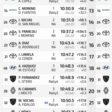
A. LOPEZ
Rally2
+4.0
(95,13)
10:30.9
1
C. MORENO
+58.2
13
14
14
D. FUENTES
Rally2
+32.5
(90,23)
10:31.0
2
J. SOCIAS
+58.3
14
24
24
O. SAN MIGUEL
N4
+0.1
(90,21)
10:37.2
2
S. FRANCOLI
+1:04.5
15
20
20
J. MORENO
N4
+6.2
(89,33)
10:43.4
2
A. DIAZ
+1:10.7
16
23
23
D. RODRIGUEZ
N4
+6.2
(88,47)
10:47.2
2
J. LAMELA
+1:14.5
17
21
21
U. CONDE
N4
+3.8
(87,95)
10:48.3
3
A. VAZQUEZ
+1:15.6
18
46
46
M. ESTEVEZ
N3
+1.1
(87,80)
10:48.9
2
P. FERNANDEZ
+1:16.2
19
31
31
L. OTERO
Rally4
+0.6
(87,72)
10:49.2
3
N. CABANES
+1:16.5
20
39
39
J. MOLTÓ
Rally5
+0.3
(87,68)
10:50.5
2
M. SOCIAS
+1:17.8
21
32
NS
32
A. FIDALGO
Rally4
+1.3
(87,51)
10:51.2
3
J. PÉREZ
+1:18.5