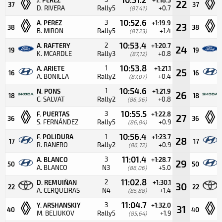
22
37
37
D. RIVERA
Rally5
+0.7
(87,41)
10:52.6
3
A. PEREZ
+1:19.9
23
38
38
B. MIRON
Rally5
+1.4
(87,23)
10:53.4
2
A. RAFTERY
+1:20.7
24
19
19
K. MCARDLE
Rally3
+0.8
(87,12)
10:53.8
1
A. ARIETE
+1:21.1
25
16
16
A. BONILLA
Rally2
+0.4
(87,07)
10:54.6
1
N. PONS
+1:21.9
26
18
18
C. SALVAT
Rally2
+0.8
(86,96)
10:55.5
3
F. PUERTAS
+1:22.8
27
36
36
S. FERNÁNDEZ
Rally5
+0.9
(86,84)
10:56.4
1
F. POLIDURA
+1:23.7
28
17
17
R. RANERO
Rally2
+0.9
(86,72)
11:01.4
3
A. BLANCO
+1:28.7
29
50
50
A. BLANCO
N3
+5.0
(86,06)
11:02.8
2
D. REMUIÑAN
+1:30.1
30
22
22
A. CERQUEIRAS
N4
+1.4
(85,88)
11:04.7
3
Y. ARSHANSKIY
+1:32.0
31
40
40
M. BELIUKOV
Rally5
+1.9
(85,64)