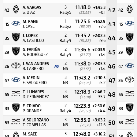
11:18.0
3
A. VARGAS
+1:45.3
42
42
42
S. DÍAZ
Rally5
+0.1
(83,96)
11:25.6
1
M. KANE
+1:52.9
43
15
15
J. CASE
Rally2
+7.6
(83,03)
11:35.2
2
J. LOPEZ
+2:02.5
44
35
35
A. CASTILLO
Rally4
+9.6
(81,88)
11:36.6
2
G. FARIÑA
+2:03.9
45
29
29
A. RODRÍGUEZ
Rally4
+1.4
(81,72)
11:38.0
2
J. SAN ANDRES
+2:05.3
46
26
NS
47
B. CABRERO
N4
+1.4
(81,55)
11:43.2
3
A. MEDIN
+2:10.5
47
47
26
E. SALGUEIRO
N3
+5.2
(80,95)
12:18.9
3
T. LLINARES
+2:46.2
48
55
55
D. FERNANDEZ
N3
+35.7
(77,04)
12:23.3
2
E. CRIADO
+2:50.6
49
33
33
P. GRANDE
Rally4
+4.4
(76,58)
12:35.9
3
V. SOLORZANO
+3:03.2
50
53
53
T. COMELLAS
N3
+12.6
(75,31)
12:48.9
3
M. SAED
+3:16.2
51
43
43