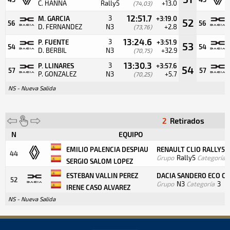
C. HANNA
Rally5
+13.0
(74,03)
12:51.7
3
M. GARCIA
+3:19.0
52
56
56
D. FERNANDEZ
N3
+2.8
(73,76)
13:24.6
3
P. FUENTE
+3:51.9
53
54
54
D. BERBIL
N3
+32.9
(70,75)
13:30.3
3
P. LLINARES
+3:57.6
54
57
57
P. GONZALEZ
N3
+5.7
(70,25)
NS - Nueva Salida
2
Retirados
N
EQUIPO
EMILIO PALENCIA DESPIAU
RENAULT CLIO RALLY5
44
Grupo
Rally5
Categoría
SERGIO SALOM LOPEZ
ESTEBAN VALLIN PEREZ
DACIA SANDERO ECO C
52
Grupo
N3
Categoría
3
IRENE CASO ALVAREZ
NS - Nueva Salida