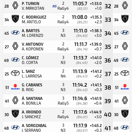
11:05.7
2
P. TURKIN
+1:33.0
32
28
NS
28
V. MIRKOTAN
Rally4
+1.0
(85,51)
11:08.0
2
C. RODRIGUEZ
+1:35.3
33
34
34
M. ANTELO
Rally4
+2.3
(85,21)
11:11.0
3
A. BARTES
+1:38.3
34
45
45
M. LORENZO
N3
+3.0
(84,83)
11:11.7
2
V. ANTONOV
+1:39.0
35
27
27
A. KOPONEN
Rally4
+0.7
(84,74)
11:13.7
3
C. GÓMEZ
+1:41.0
36
49
49
D. CORTA
N3
+2.0
(84,49)
11:13.9
2
L. SANZ
+1:41.2
37
25
25
L. LARROSA
N4
+0.2
(84,47)
11:14.2
3
G. CABANES
+1:41.5
38
51
51
B. REIG
N3
+0.3
(84,43)
11:14.6
3
Á. SANTANA
+1:41.9
39
41
41
A. BONILLA
Rally5
+0.4
(84,38)
11:17.6
2
A. IRIONDO
+1:44.9
40
30
30
J. SANCHEZ
Rally4
+3.0
(84,01)
11:17.9
3
A. SOROZABAL
+1:45.2
41
48
48
I. SERRANO
N3
+0.3
(83,97)