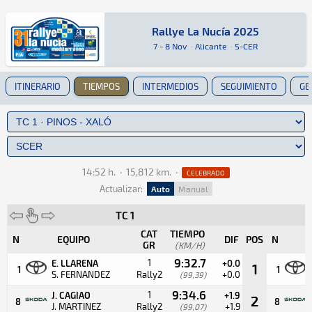
Rallye La Nucía 2025
Rallye La Nucía 2025
Rally · Rallye La Nucía 2025 · S-CER: Aquí pod
Alicante
Alicante
7 - 8 Nov
·
Alicante
·
S-CER
ITINERARIO
TIEMPOS
INTERMEDIOS
SEGUIMIENTO
GE
14:52 h.
·
15,812 km.
·
CELEBRADO
Actualizar:
Auto
Manual
TC 1
CAT
TIEMPO
N
EQUIPO
DIF
POS
N
GR
(KM/H)
9:32.7
1
E. LLARENA
+0.0
1
1
1
S. FERNANDEZ
Rally2
+0.0
(99,39)
9:34.6
1
J. CAGIAO
+1.9
2
8
8
J. MARTINEZ
Rally2
+1.9
(99,07)