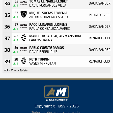
55
TOMAS LLINARES LLORET
34
DACIA SANDERO
DAVID FERNANDEZ VILLA
1
32
MIQUEL SOCIAS FEMENIA
35
PEUGEOT 208 R
ANDREA FIDALGO CASTRO
1
57
PACO LLINARES LLORENS
36
DACIA SANDERO
PAULA GONZALEZ ALVAREZ
1
43
MANSOUR SAED AQ AL-MANSOORI
37
RENAULT CLIO R
CARLOS HANNA
1
54
PABLO FUENTE RAMOS
38
DACIA SANDERO
DAVID BERBIL RUIZ
1
28
PETR TURKIN
39
RENAULT CLIO R
VASILY MIRKOTAN
1
NS - Nueva Salida
Copyright © 1999 - 2026
Todos los derechos reservados