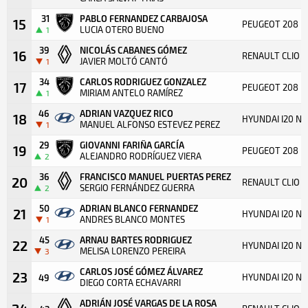
31
PABLO FERNANDEZ CARBAJOSA
15
PEUGEOT 208 R
LUCIA OTERO BUENO
1
39
NICOLÁS CABANES GÓMEZ
16
RENAULT CLIO R
JAVIER MOLTÓ CANTÓ
1
34
CARLOS RODRIGUEZ GONZALEZ
17
PEUGEOT 208 R
MIRIAM ANTELO RAMÍREZ
1
46
ADRIAN VAZQUEZ RICO
18
HYUNDAI I20 N 
MANUEL ALFONSO ESTEVEZ PEREZ
1
29
GIOVANNI FARIÑA GARCÍA
19
PEUGEOT 208 R
ALEJANDRO RODRÍGUEZ VIERA
2
36
FRANCISCO MANUEL PUERTAS PEREZ
20
RENAULT CLIO R
SERGIO FERNÁNDEZ GUERRA
2
50
ADRIAN BLANCO FERNANDEZ
21
HYUNDAI I20 N 
ANDRES BLANCO MONTES
1
45
ARNAU BARTES RODRIGUEZ
22
HYUNDAI I20 N 
MELISA LORENZO PEREIRA
3
CARLOS JOSÉ GÓMEZ ÁLVAREZ
23
HYUNDAI I20 N 
49
DIEGO CORTA ECHAVARRI
ADRIÁN JOSÉ VARGAS DE LA ROSA