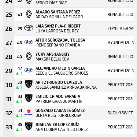
24
RENAULT CLIO R
42
SERGIO DÍAZ DÍAZ
ÁLVARO SANTANA PÉREZ
25
RENAULT CLIO R
41
ARIDAY BONILLA DELGADO
LAIA SANZ PLA-GIRIBERT
26
TOYOTA GR YARI
25
LUKA LARROSA DEL REY
AITOR SOROZABAL TOLOSA
27
HYUNDAI I20 N 
48
IRENE SERRANO GRANDA
YURY ARSHANSKIY
28
RENAULT CLIO R
40
MAKSIM BELIUKOV
47
ALEJANDRO MEDIN GARCIA
29
HYUNDAI I20 N 
EZEQUIEL SALGUEIRO SIMOES
1
30
ARITZ IRIONDO OLAIZOLA
30
PEUGEOT 208 R
JOSEBA SANCHEZ ARRUABARRENA
1
33
EMILIO CRIADO SARABIA
31
PEUGEOT 208 R
PATRICIA GRANDE MARTÍN
1
51
GONZALO CABANES GÓMEZ
32
SUZUKI SWIFT S
BERTA REIG TORREGROSA
1
35
JOSE JAVIER LOPEZ RUÍZ
33
PEUGEOT 208 R
ANA ELOINA CASTILLO LOPEZ
1