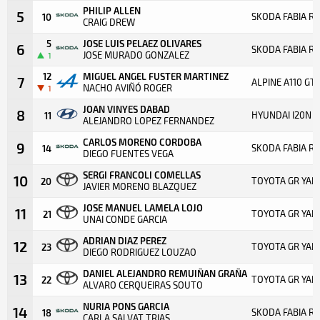
PHILIP ALLEN
5
SKODA FABIA RS
10
CRAIG DREW
5
JOSE LUIS PELAEZ OLIVARES
6
SKODA FABIA RS
JOSE MURADO GONZALEZ
1
12
MIGUEL ANGEL FUSTER MARTINEZ
7
ALPINE A110 GT
NACHO AVIÑÓ ROGER
1
JOAN VINYES DABAD
8
HYUNDAI I20N R
11
ALEJANDRO LOPEZ FERNANDEZ
CARLOS MORENO CORDOBA
9
SKODA FABIA RS
14
DIEGO FUENTES VEGA
SERGI FRANCOLI COMELLAS
10
TOYOTA GR YARI
20
JAVIER MORENO BLAZQUEZ
JOSE MANUEL LAMELA LOJO
11
TOYOTA GR YARI
21
UNAI CONDE GARCIA
ADRIAN DIAZ PEREZ
12
TOYOTA GR YARI
23
DIEGO RODRIGUEZ LOUZAO
DANIEL ALEJANDRO REMUIÑAN GRAÑA
13
TOYOTA GR YARI
22
ALVARO CERQUEIRAS SOUTO
NURIA PONS GARCIA
14
SKODA FABIA R5
18
CARLA SALVAT TRIAS