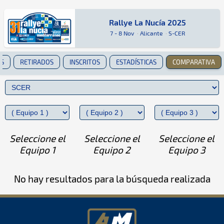
Rallye La Nucía 2025
Rallye La Nucía 2025
Rally · Rallye La Nucía 2025 · S-CER: Aquí pod
Alicante
Alicante
7 - 8 Nov
·
Alicante
·
S-CER
ES
RETIRADOS
INSCRITOS
ESTADÍSTICAS
COMPARATIVA
Seleccione el
Seleccione el
Seleccione el
Equipo 1
Equipo 2
Equipo 3
No hay resultados para la búsqueda realizada