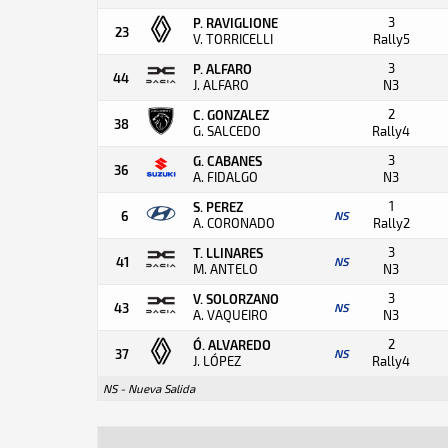
3
P. RAVIGLIONE
23
V. TORRICELLI
Rally5
3
P. ALFARO
44
J. ALFARO
N3
2
C. GONZALEZ
38
G. SALCEDO
Rally4
3
G. CABANES
36
A. FIDALGO
N3
1
S. PEREZ
6
NS
A. CORONADO
Rally2
3
T. LLINARES
41
NS
M. ANTELO
N3
3
V. SOLORZANO
43
NS
A. VAQUEIRO
N3
2
Ó. ALVAREDO
37
NS
J. LÓPEZ
Rally4
NS - Nueva Salida