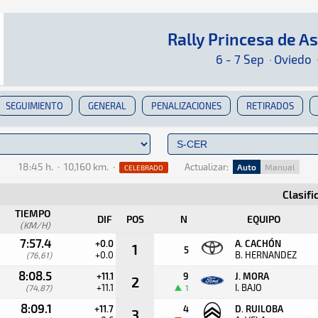
Rally Princesa de A
Rally Princesa de Asturias 2024
Rally · Rally Princesa de Asturias 2024 · S-CE
Oviedo
Oviedo
6 - 7 Sep
·
Oviedo
SEGUIMIENTO
GENERAL
PENALIZACIONES
RETIRADOS
18:45 h.
·
10,160 km.
·
Actualizar:
Auto
Manual
CELEBRADO
Clasifi
TIEMPO
DIF
POS
N
EQUIPO
(KM/H)
7:57.4
+0.0
A. CACHÓN
1
5
+0.0
B. HERNANDEZ
(76,61)
8:08.5
+11.1
9
J. MORA
2
+11.1
I. BAJO
(74,87)
1
8:09.1
+11.7
4
D. RUILOBA
3