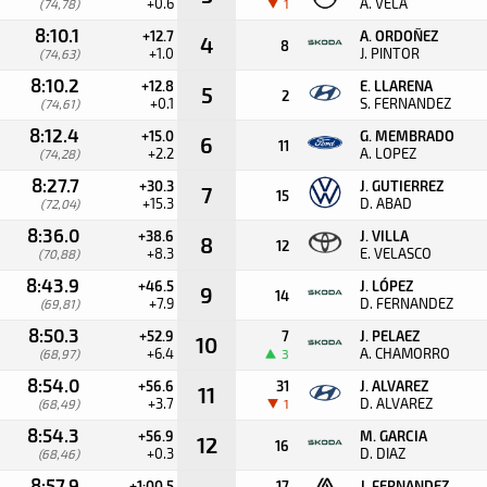
+0.6
A. VELA
(74,78)
1
8:10.1
+12.7
A. ORDOÑEZ
4
8
+1.0
J. PINTOR
(74,63)
8:10.2
+12.8
E. LLARENA
5
2
+0.1
S. FERNANDEZ
(74,61)
8:12.4
+15.0
G. MEMBRADO
6
11
+2.2
A. LOPEZ
(74,28)
8:27.7
+30.3
J. GUTIERREZ
7
15
+15.3
D. ABAD
(72,04)
8:36.0
+38.6
J. VILLA
8
12
+8.3
E. VELASCO
(70,88)
8:43.9
+46.5
J. LÓPEZ
9
14
+7.9
D. FERNANDEZ
(69,81)
8:50.3
+52.9
7
J. PELAEZ
10
+6.4
A. CHAMORRO
(68,97)
3
8:54.0
+56.6
31
J. ALVAREZ
11
+3.7
D. ALVAREZ
(68,49)
1
8:54.3
+56.9
M. GARCIA
12
16
+0.3
D. DIAZ
(68,46)
8:57.9
+1:00.5
17
J. FERNANDEZ