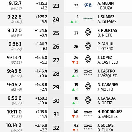
9:12.7
+1:15.3
A. MEDIN
23
33
+1.2
I. BOUZA
(66,18)
9:22.6
+1:25.2
1
J. SUAREZ
24
+9.9
A. IGLESIAS
(65,01)
10
9:32.0
+1:34.6
F. PUERTAS
25
27
+9.4
D. NIETO
(63,94)
9:38.1
+1:40.7
P. FANJUL
26
26
+6.1
L. OTERO
(63,27)
9:43.4
+1:46.0
24
J. LOPEZ
27
+5.3
A. CASTILLO
(62,69)
3
9:43.8
+1:46.4
39
J. CASTRO
28
+0.4
J. VÁZQUEZ
(62,65)
2
9:46.2
+1:48.8
19
N. CABANES
29
+2.4
J. MOLTÓ
(62,40)
4
9:56.6
+1:59.2
18
J. CAÑADA
30
+10.4
A. ORTIZ
(61,31)
5
10:11.0
+2:13.6
40
H. RODRIGUEZ
31
+14.4
G. SANCHEZ
(59,86)
2
10:14.2
+2:16.8
42
J. SOCIAS
32
+3.2
B. FLUXA
(59,55)
1