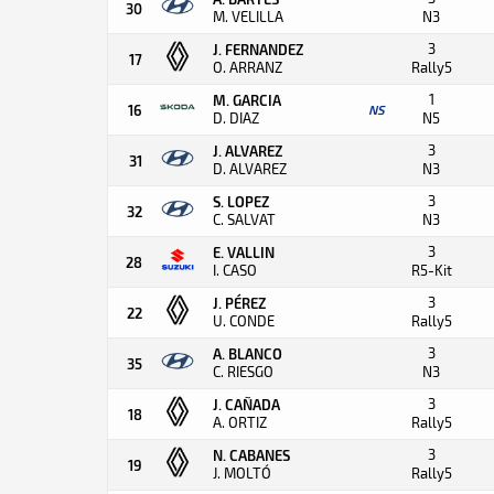
30
M. VELILLA
N3
3
J. FERNANDEZ
17
O. ARRANZ
Rally5
1
M. GARCIA
16
NS
D. DIAZ
N5
3
J. ALVAREZ
31
D. ALVAREZ
N3
3
S. LOPEZ
32
C. SALVAT
N3
3
E. VALLIN
28
I. CASO
R5-Kit
3
J. PÉREZ
22
U. CONDE
Rally5
3
A. BLANCO
35
C. RIESGO
N3
3
J. CAÑADA
18
A. ORTIZ
Rally5
3
N. CABANES
19
J. MOLTÓ
Rally5