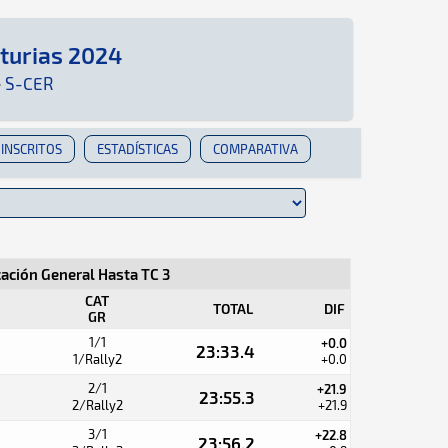
sturias 2024
R: Aquí podrás encontrar toda la información qu
·
S-CER
INSCRITOS
ESTADÍSTICAS
COMPARATIVA
cación General Hasta TC 3
CAT
TOTAL
DIF
GR
1/1
+0.0
23:33.4
1/Rally2
+0.0
2/1
+21.9
23:55.3
2/Rally2
+21.9
3/1
+22.8
23:56.2