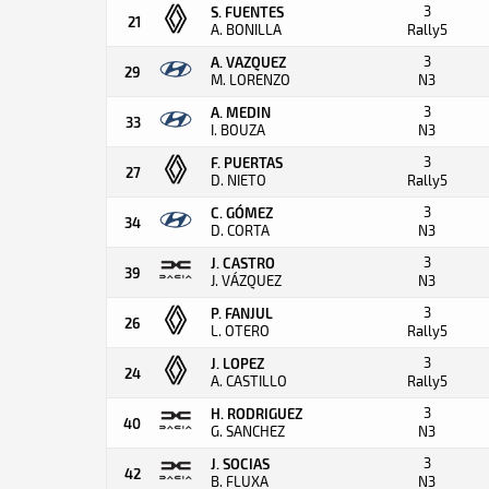
3
S. FUENTES
21
A. BONILLA
Rally5
3
A. VAZQUEZ
29
M. LORENZO
N3
3
A. MEDIN
33
I. BOUZA
N3
3
F. PUERTAS
27
D. NIETO
Rally5
3
C. GÓMEZ
34
D. CORTA
N3
3
J. CASTRO
39
J. VÁZQUEZ
N3
3
P. FANJUL
26
L. OTERO
Rally5
3
J. LOPEZ
24
A. CASTILLO
Rally5
3
H. RODRIGUEZ
40
G. SANCHEZ
N3
3
J. SOCIAS
42
B. FLUXA
N3