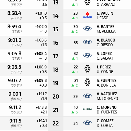
13
+3.6
O. ARRANZ
(68,00)
1
8:58.4
+1:01.0
28
E. VALLIN
14
+0.5
I. CASO
(67,93)
1
8:59.4
+1:02.0
30
A. BARTES
15
+1.0
M. VELILLA
(67,81)
2
9:01.0
+1:03.6
A. BLANCO
16
35
+1.6
C. RIESGO
(67,61)
9:05.8
+1:08.4
32
S. LOPEZ
17
+4.8
C. SALVAT
(67,01)
1
9:06.3
+1:08.9
22
J. PÉREZ
18
+0.5
U. CONDE
(66,95)
1
9:07.2
+1:09.8
21
S. FUENTES
19
+0.9
A. BONILLA
(66,84)
2
9:09.1
+1:11.7
A. VAZQUEZ
20
29
+1.9
M. LORENZO
(66,61)
9:11.2
+1:13.8
10
C. MORENO
21
+2.1
D. FUENTES
(66,36)
6
9:11.5
+1:14.1
C. GÓMEZ
22
34
+0.3
D. CORTA
(66,32)