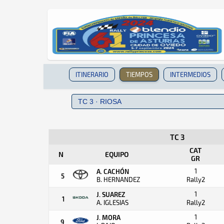
ITINERARIO
TIEMPOS
INTERMEDIOS
TC 3
CAT
N
EQUIPO
GR
1
A. CACHÓN
5
B. HERNANDEZ
Rally2
1
J. SUAREZ
1
A. IGLESIAS
Rally2
1
J. MORA
9