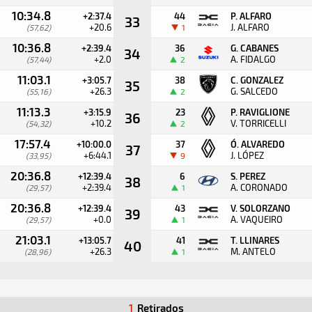
10:34.8
+2:37.4
44
P. ALFARO
33
+20.6
J. ALFARO
(57,62)
1
10:36.8
+2:39.4
36
G. CABANES
34
+2.0
A. FIDALGO
(57,44)
2
11:03.1
+3:05.7
38
C. GONZALEZ
35
+26.3
G. SALCEDO
(55,16)
2
11:13.3
+3:15.9
23
P. RAVIGLIONE
36
+10.2
V. TORRICELLI
(54,32)
2
17:57.4
+10:00.0
37
Ó. ALVAREDO
37
+6:44.1
J. LÓPEZ
(33,95)
9
20:36.8
+12:39.4
6
S. PEREZ
38
+2:39.4
A. CORONADO
(29,57)
1
20:36.8
+12:39.4
43
V. SOLORZANO
39
+0.0
A. VAQUEIRO
(29,57)
1
21:03.1
+13:05.7
41
T. LLINARES
40
+26.3
M. ANTELO
(28,96)
1
1
Retirados