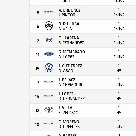
I. BAJO
Rally2
1
A. ORDOÑEZ
8
J. PINTOR
Rally2
1
D. RUILOBA
4
A. VELA
Rally2
1
E. LLARENA
2
S. FERNANDEZ
Rally2
1
G. MEMBRADO
11
A. LOPEZ
Rally2
1
J. GUTIERREZ
15
D. ABAD
N5
1
J. PELAEZ
7
A. CHAMORRO
Rally2
1
J. LÓPEZ
14
D. FERNANDEZ
N5
1
J. VILLA
12
E. VELASCO
N5
1
C. MORENO
10
D. FUENTES
Rally2
3
A. BARTES