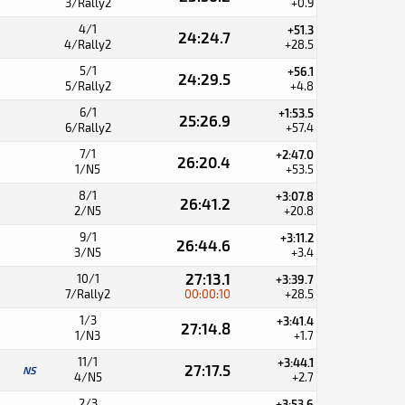
3/Rally2
+0.9
4/1
+51.3
24:24.7
4/Rally2
+28.5
5/1
+56.1
24:29.5
5/Rally2
+4.8
6/1
+1:53.5
25:26.9
6/Rally2
+57.4
7/1
+2:47.0
26:20.4
1/N5
+53.5
8/1
+3:07.8
26:41.2
2/N5
+20.8
9/1
+3:11.2
26:44.6
3/N5
+3.4
27:13.1
10/1
+3:39.7
7/Rally2
00:00:10
+28.5
1/3
+3:41.4
27:14.8
1/N3
+1.7
11/1
+3:44.1
27:17.5
NS
4/N5
+2.7
2/3
+3:53.6