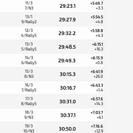
11/3
+5:49.7
29:23.1
7/N3
+3.3
13/1
+5:54.5
29:27.9
9/Rally2
+4.8
12/3
+5:58.8
29:32.2
4/Rally5
+4.3
13/3
+6:15.1
29:48.5
5/Rally5
+16.3
14/3
+6:15.9
29:49.3
6/Rally5
+0.8
15/3
+6:41.9
30:15.3
8/N3
+26.0
16/3
+6:43.3
30:16.7
7/Rally5
+1.4
17/3
+6:57.6
30:31.0
8/Rally5
+14.3
18/3
+7:03.7
30:37.1
9/N3
+6.1
19/3
+7:16.6
30:50.0
10/N3
+12.9