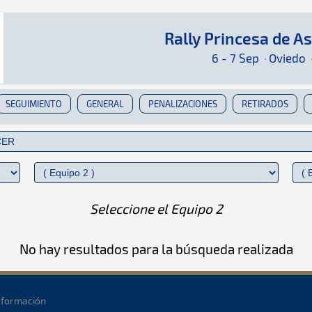
Rally Princesa de A
Rally Princesa de Asturias 2024
Rally · Rally Princesa de Asturias 2024 · S-CE
Oviedo
Oviedo
6 - 7 Sep
·
Oviedo
SEGUIMIENTO
GENERAL
PENALIZACIONES
RETIRADOS
Seleccione el Equipo 2
No hay resultados para la búsqueda realizada
nformación