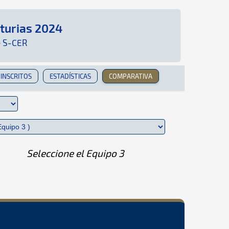
sturias 2024
R: Aquí podrás encontrar toda la información qu
·
S-CER
INSCRITOS
ESTADÍSTICAS
COMPARATIVA
Seleccione el Equipo 3