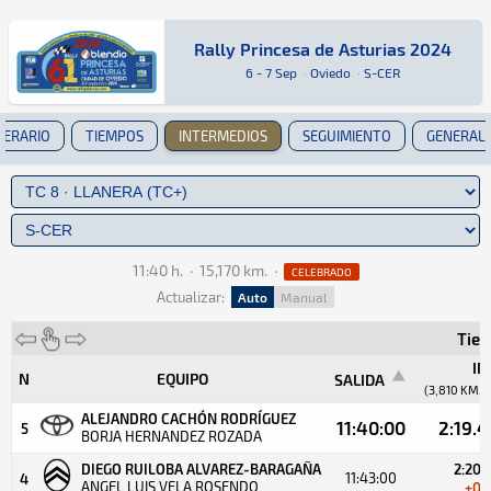
Rally Princesa de Asturias 2024
Rally Princesa de Asturias 2024
Rally · Rally Princesa de Asturias 2024 · S-CE
Oviedo
Oviedo
6 - 7 Sep
·
Oviedo
·
S-CER
NERARIO
TIEMPOS
INTERMEDIOS
SEGUIMIENTO
GENERAL
11:40 h.
·
15,170 km.
·
CELEBRADO
Actualizar:
Auto
Manual
Tiem
INT
N
EQUIPO
SALIDA
(3,810 KM.)
ALEJANDRO CACHÓN RODRÍGUEZ
11:40:00
2:19.
5
BORJA HERNANDEZ ROZADA
DIEGO RUILOBA ALVAREZ-BARAGAÑA
2:20.
11:43:00
4
ANGEL LUIS VELA ROSENDO
+0.