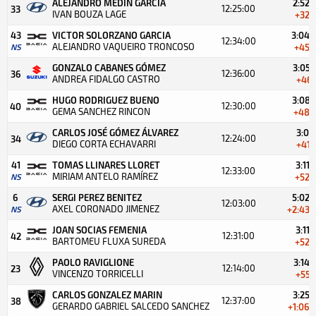
ALEJANDRO MEDIN GARCIA
2:52.
12:25:00
33
IVAN BOUZA LAGE
+32.
43
VICTOR SOLORZANO GARCIA
3:04.
12:34:00
ALEJANDRO VAQUEIRO TRONCOSO
NS
+45.
GONZALO CABANES GÓMEZ
3:05.
12:36:00
36
ANDREA FIDALGO CASTRO
+46.
HUGO RODRIGUEZ BUENO
3:08.
12:30:00
40
GEMA SANCHEZ RINCON
+48.
CARLOS JOSÉ GÓMEZ ÁLVAREZ
3:01
12:24:00
34
DIEGO CORTA ECHAVARRI
+41.
41
TOMAS LLINARES LLORET
3:11
12:33:00
MIRIAM ANTELO RAMÍREZ
NS
+52.
6
SERGI PEREZ BENITEZ
5:02.
12:03:00
AXEL CORONADO JIMENEZ
NS
+2:43.
JOAN SOCIAS FEMENIA
3:11
12:31:00
42
BARTOMEU FLUXA SUREDA
+52.
PAOLO RAVIGLIONE
3:14.
12:14:00
23
VINCENZO TORRICELLI
+55.
CARLOS GONZALEZ MARIN
3:25.
12:37:00
38
GERARDO GABRIEL SALCEDO SANCHEZ
+1:06.