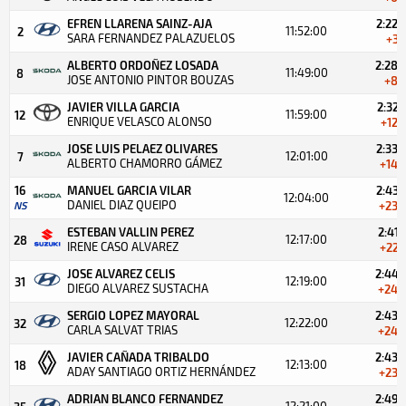
EFREN LLARENA SAINZ-AJA
2:22.
11:52:00
2
SARA FERNANDEZ PALAZUELOS
+3.
ALBERTO ORDOÑEZ LOSADA
2:28.
11:49:00
8
JOSE ANTONIO PINTOR BOUZAS
+8.
JAVIER VILLA GARCIA
2:32.
11:59:00
12
ENRIQUE VELASCO ALONSO
+12.
JOSE LUIS PELAEZ OLIVARES
2:33.
12:01:00
7
ALBERTO CHAMORRO GÁMEZ
+14.
16
MANUEL GARCIA VILAR
2:43.
12:04:00
DANIEL DIAZ QUEIPO
NS
+23.
ESTEBAN VALLIN PEREZ
2:41.
12:17:00
28
IRENE CASO ALVAREZ
+22.
JOSE ALVAREZ CELIS
2:44.
12:19:00
31
DIEGO ALVAREZ SUSTACHA
+24.
SERGIO LOPEZ MAYORAL
2:43.
12:22:00
32
CARLA SALVAT TRIAS
+24.
JAVIER CAÑADA TRIBALDO
2:43.
12:13:00
18
ADAY SANTIAGO ORTIZ HERNÁNDEZ
+23.
ADRIAN BLANCO FERNANDEZ
2:49.
12:21:00