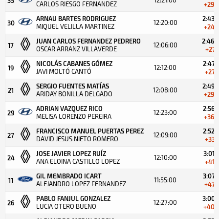
35
CARLOS RIESGO FERNANDEZ
+29.
ARNAU BARTES RODRIGUEZ
2:43.
12:20:00
30
MIQUEL VELILLA MARTINEZ
+24.
JUAN CARLOS FERNANDEZ PEDRERO
2:46.
12:06:00
17
OSCAR ARRANZ VILLAVERDE
+27.
NICOLÁS CABANES GÓMEZ
2:47.
12:12:00
19
JAVI MOLTÓ CANTÓ
+27.
SERGIO FUENTES MATÍAS
2:49.
12:08:00
21
ARIDAY BONILLA DELGADO
+29.
ADRIAN VAZQUEZ RICO
2:56.
12:23:00
29
MELISA LORENZO PEREIRA
+36.
FRANCISCO MANUEL PUERTAS PEREZ
2:52.
12:09:00
27
DAVID JESUS NIETO ROMERO
+33.
JOSE JAVIER LOPEZ RUÍZ
3:01.
12:10:00
24
ANA ELOINA CASTILLO LOPEZ
+41.
GIL MEMBRADO ICART
3:07.
11:55:00
11
ALEJANDRO LOPEZ FERNANDEZ
+47.
PABLO FANJUL GONZALEZ
3:00.
12:27:00
26
LUCIA OTERO BUENO
+40.