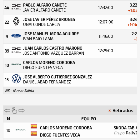
PABLO ALFARO CAÑETE
3:22.
12:32:00
44
JAVIER ALFARO CAÑETE
+1:03.
JOSE JAVIER PÉREZ BRIONES
3:24.
12:07:00
22
UNAI CONDE GARCIA
+1:04.
JOSE MANUEL MORA AGUIRRE
2:21
11:46:00
9
IVAN BAJO LAMA
+1.
JUAN CARLOS CASTRO MAROÑO
12:29:00
39
JOSÉ ANTONIO VÁZQUEZ BARRAN
CARLOS MORENO CORDOBA
10
DIEGO FUENTES VEGA
JOSE ALBERTO GUTIERREZ GONZALEZ
15
DANIEL ABAD FERNÁNDEZ
NS - Nueva Salida
3
Retirados
N
EQUIPO
CARLOS MORENO CORDOBA
SKODA FABIA 
10
Grupo
Rally2
DIEGO FUENTES VEGA