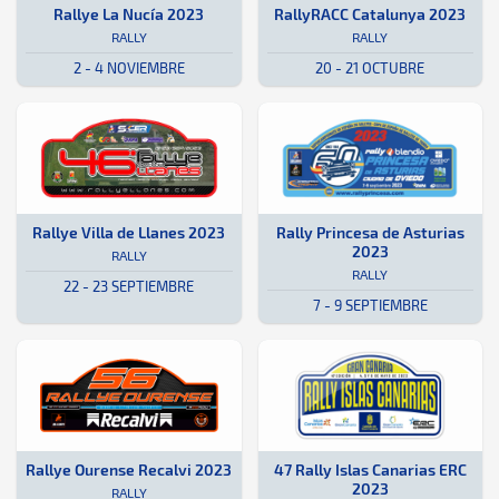
Rally · Rallye La Nucía 2023: Aquí podrás encontrar toda la informa
Alicante
Alicante
Rally · RallyRACC Catalunya 2023
Cataluña
Cataluña
Rallye La Nucía 2023
RallyRACC Catalunya 2023
RALLY
RALLY
2 - 4 NOVIEMBRE
20 - 21 OCTUBRE
Rally · Rallye Villa de Llanes 2023: Aquí podrás encontrar toda la 
Asturias
Asturias
Rally · Rally Princesa de Asturia
Oviedo
Oviedo
Rallye Villa de Llanes 2023
Rally Princesa de Asturias
2023
RALLY
RALLY
22 - 23 SEPTIEMBRE
7 - 9 SEPTIEMBRE
Rally · Rallye Ourense Recalvi 2023: Aquí podrás encontrar toda la 
Ourense
Ourense
ERC · 47 Rally Islas Canarias ERC
Islas Canarias, España
Islas Can
Rallye Ourense Recalvi 2023
47 Rally Islas Canarias ERC
2023
RALLY