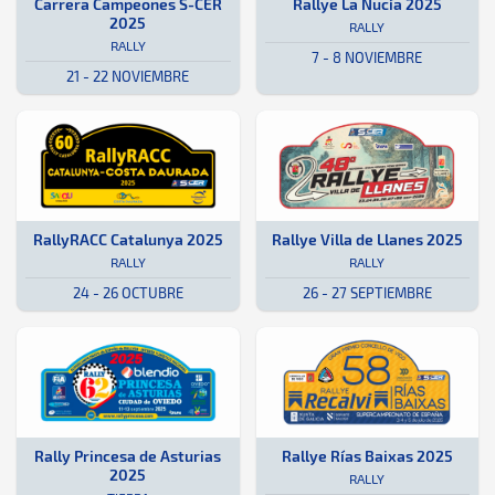
Rally · Carrera Campeones S-CER 2025: Aquí podrás encontrar toda l
Valencia
Valencia
Rally · Rallye La Nucía 2025: Aqu
Alicante
Alicante
Carrera Campeones S-CER
Rallye La Nucía 2025
2025
RALLY
RALLY
7 - 8 NOVIEMBRE
21 - 22 NOVIEMBRE
Rally · RallyRACC Catalunya 2025: Aquí podrás encontrar toda la inf
Cataluña
Cataluña
Rally · Rallye Villa de Llanes 20
Asturias
Asturias
RallyRACC Catalunya 2025
Rallye Villa de Llanes 2025
RALLY
RALLY
24 - 26 OCTUBRE
26 - 27 SEPTIEMBRE
Tierra · Rally Princesa de Asturias 2025: Aquí podrás encontrar tod
Oviedo
Oviedo
Rally · Rallye Rías Baixas 2025: 
Galicia
Galicia
Rally Princesa de Asturias
Rallye Rías Baixas 2025
2025
RALLY