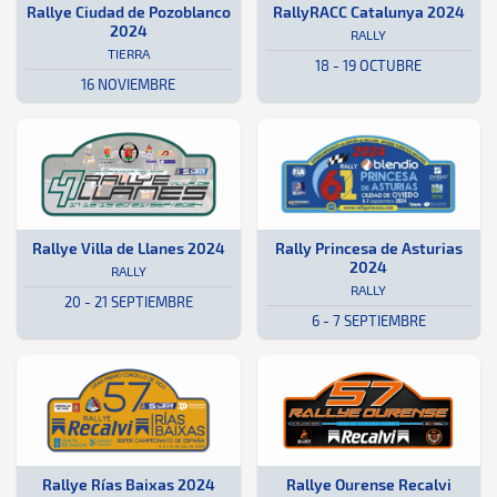
Tierra · Rallye Ciudad de Pozoblanco 2024: Aquí podrás encontrar to
Córdoba, España
Córdoba, España
Rally · RallyRACC Catalunya 2024
Cataluña
Cataluña
Rallye Ciudad de Pozoblanco
RallyRACC Catalunya 2024
2024
RALLY
TIERRA
18 - 19 OCTUBRE
16 NOVIEMBRE
Rally · Rallye Villa de Llanes 2024: Aquí podrás encontrar toda la 
Asturias
Asturias
Rally · Rally Princesa de Asturia
Oviedo
Oviedo
Rallye Villa de Llanes 2024
Rally Princesa de Asturias
2024
RALLY
RALLY
20 - 21 SEPTIEMBRE
6 - 7 SEPTIEMBRE
Rally · Rallye Rías Baixas 2024: Aquí podrás encontrar toda la info
Vigo
Vigo
Rally · Rallye Ourense Recalvi 20
Ourense
Ourense
Rallye Rías Baixas 2024
Rallye Ourense Recalvi