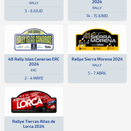
2024
RALLY
RALLY
5 - 6 JULIO
14 - 15 JUNIO
ERC · 48 Rally Islas Canarias ERC 2024: Aquí podrás encontrar toda 
Islas Canarias, España
Islas Canarias, España
Rally · Rallye Sierra Morena 2024
Córdoba, España
Córdoba, Espa
48 Rally Islas Canarias ERC
Rallye Sierra Morena 2024
2024
RALLY
ERC
5 - 7 ABRIL
2 - 4 MAYO
Tierra · Rallye Tierras Altas de Lorca 2024: Aquí podrás encontrar 
Lorca
Lorca
Rallye Tierras Altas de
Lorca 2024