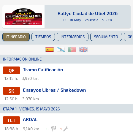
Rallye Ciudad de Utiel 2026
Rallye Ciudad de Utiel 2026
Rally · Rallye Ciudad de Utiel 2026 · S-CER: A
Valencia
Valencia
15 - 16 May
·
Valencia
·
S-CER
ITINERARIO
TIEMPOS
INTERMEDIOS
SEGUIMIENTO
GE
INFORMACIÓN ONLINE
Tramo Calificación
QF
12:15 h.
3,970 km.
Ensayos Libres / Shakedown
SK
12:50 h.
3,970 km.
ETAPA 1
·
VIERNES, 15 MAYO 2026
ARDAL
TC 1
18:38 h.
9,140 km.
35
1