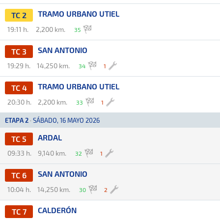
TRAMO URBANO UTIEL
TC 2
19:11 h.
2,200 km.
35
SAN ANTONIO
TC 3
19:29 h.
14,250 km.
34
1
TRAMO URBANO UTIEL
TC 4
20:30 h.
2,200 km.
33
1
ETAPA 2
·
SÁBADO, 16 MAYO 2026
ARDAL
TC 5
09:33 h.
9,140 km.
32
1
SAN ANTONIO
TC 6
10:04 h.
14,250 km.
30
2
CALDERÓN
TC 7