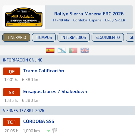
Rallye Sierra Morena ERC 2026
Rallye Sierra Morena ERC 2026
Rally · Rallye Sierra Morena ERC 2026 · ERC / 
Córdoba, España
Córdoba, España
17 - 19 Abr
·
Córdoba, España
·
ERC / S-CER
ITINERARIO
TIEMPOS
INTERMEDIOS
SEGUIMIENTO
GE
INFORMACIÓN ONLINE
Tramo Calificación
QF
12:01 h.
6,380 km.
Ensayos Libres / Shakedown
SK
13:15 h.
6,380 km.
VIERNES, 17 ABRIL 2026
CÓRDOBA SSS
TC 1
20:05 h.
1,000 km.
26