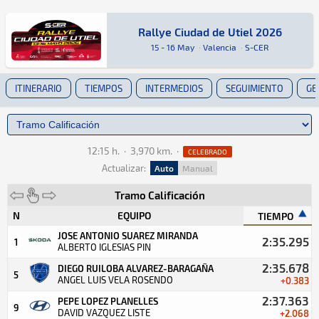
Rallye Ciudad de Utiel 2026
Rallye Ciudad de Utiel 2026
Rally · Rallye Ciudad de Utiel 2026 · S-CER: A
Valencia
Valencia
15 - 16 May
·
Valencia
·
S-CER
ITINERARIO
TIEMPOS
INTERMEDIOS
SEGUIMIENTO
GE
12:15 h.
·
3,970 km.
·
CELEBRADO
Actualizar:
Auto
Manual
Tramo Calificación
N
EQUIPO
TIEMPO
JOSE ANTONIO SUAREZ MIRANDA
2:35.295
1
ALBERTO IGLESIAS PIN
2:35.678
DIEGO RUILOBA ALVAREZ-BARAGAÑA
5
ANGEL LUIS VELA ROSENDO
+0.383
2:37.363
PEPE LOPEZ PLANELLES
9
DAVID VAZQUEZ LISTE
+2.068