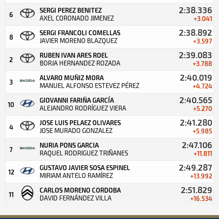
2:38.336
SERGI PEREZ BENITEZ
6
AXEL CORONADO JIMENEZ
+3.041
2:38.892
SERGI FRANCOLI COMELLAS
8
JAVIER MORENO BLAZQUEZ
+3.597
2:39.083
RUBEN IVAN ARES ROEL
2
BORJA HERNANDEZ ROZADA
+3.788
2:40.019
ALVARO MUÑIZ MORA
3
MANUEL ALFONSO ESTEVEZ PÉREZ
+4.724
2:40.565
GIOVANNI FARIÑA GARCÍA
10
ALEJANDRO RODRÍGUEZ VIERA
+5.270
2:41.280
JOSE LUIS PELAEZ OLIVARES
4
JOSE MURADO GONZALEZ
+5.985
2:47.106
NURIA PONS GARCIA
7
RAQUEL RODRIGUEZ TRIÑANES
+11.811
2:49.287
GUSTAVO JAVIER SOSA ESPINEL
12
MIRIAM ANTELO RAMÍREZ
+13.992
2:51.829
CARLOS MORENO CORDOBA
11
DAVID FERNÁNDEZ VILLA
+16.534