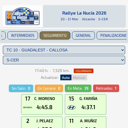
Rallye La Nucía 2026
Rallye La Nucía 2026
Rally · Rallye La Nucía 2026 · S-CER: Aquí pod
Alicante
Alicante
20 - 21 Mar
·
Alicante
·
S-CER
S
INTERMEDIOS
SEGUIMIENTO
GENERAL
PENALIZACIONE
17:40 h.
·
7,328 km.
·
CELEBRADO
Actualizar:
Auto
Manual
Sin Salir:
0
En Carrera:
0
En Meta:
39
Retirados:
1
17
15
C. MORENO
G. FARIÑA
4:45.8
4:37.1
2
11
J. PELAEZ
A. MUÑIZ