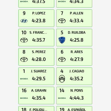
4:37.5
4:34.3
9
7
P. LOPEZ
P. ALLEN
4:23.8
4:33.4
10
5
S. FRANCOLI
D. RUILOBA
4:35.7
4:25.8
8
6
S. PEREZ
R. ARES
4:28.0
4:27.9
1
4
J. SUAREZ
J. CAGIAO
4:29.5
4:35.2
16
14
A. GRAHN
N. PONS
4:35.4
4:44.3
18
19
F. POLIDURA
A. ESPAÑOL