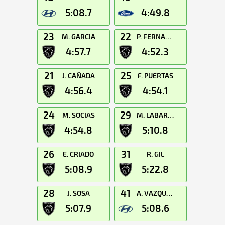
5:08.7
4:49.8
23
22
M. GARCIA
P. FERNANDEZ
4:57.7
4:52.3
21
25
J. CAÑADA
F. PUERTAS
4:56.4
4:54.1
24
29
M. SOCIAS
M. LABARIAS
4:54.8
5:10.8
26
31
E. CRIADO
R. GIL
5:08.9
5:22.8
28
41
J. SOSA
A. VAZQUEZ
5:07.9
5:08.6