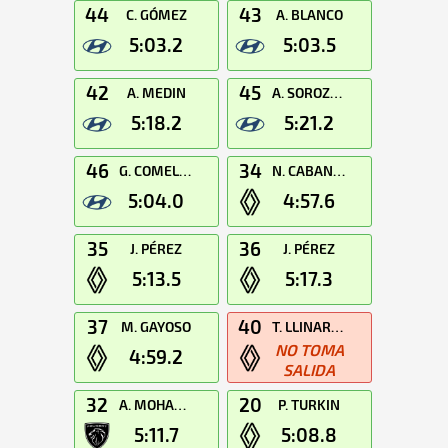
44
43
C. GÓMEZ
A. BLANCO
5:03.2
5:03.5
42
45
A. MEDIN
A. SOROZABAL
5:18.2
5:21.2
46
34
G. COMELLAS
N. CABANES
5:04.0
4:57.6
35
36
J. PÉREZ
J. PÉREZ
5:13.5
5:17.3
37
40
M. GAYOSO
T. LLINARES
NO TOMA
4:59.2
SALIDA
32
20
A. MOHAMMED
P. TURKIN
5:11.7
5:08.8