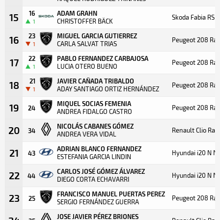
16
ADAM GRAHN
15
Skoda Fabia RS R
CHRISTOFFER BÄCK
1
23
MIGUEL GARCIA GUTIERREZ
16
Peugeot 208 Ral
CARLA SALVAT TRIAS
1
22
PABLO FERNANDEZ CARBAJOSA
17
Peugeot 208 Ral
LUCIA OTERO BUENO
1
21
JAVIER CAÑADA TRIBALDO
18
Peugeot 208 Ral
ADAY SANTIAGO ORTIZ HERNÁNDEZ
1
MIQUEL SOCIAS FEMENIA
19
Peugeot 208 Ral
24
ANDREA FIDALGO CASTRO
NICOLÁS CABANES GÓMEZ
20
Renault Clio Ral
34
ANDREA VERA VIDAL
ADRIAN BLANCO FERNANDEZ
21
Hyundai i20 N N
43
ESTEFANIA GARCIA LINDIN
CARLOS JOSÉ GÓMEZ ÁLVAREZ
22
Hyundai i20 N N
44
DIEGO CORTA ECHAVARRI
FRANCISCO MANUEL PUERTAS PEREZ
23
Peugeot 208 Ral
25
SERGIO FERNÁNDEZ GUERRA
JOSE JAVIER PÉREZ BRIONES