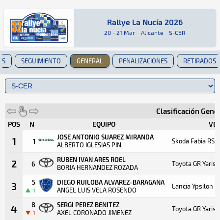
Rallye La Nucía 2026
Rallye La Nucía 2026
Rally · Rallye La Nucía 2026 · S-CER: Aquí pod
Alicante
Alicante
20 - 21 Mar
·
Alicante
·
S-CER
OS
SEGUIMIENTO
GENERAL
PENALIZACIONES
RETIRADOS
Clasificación Gene
POS
N
EQUIPO
VE
JOSE ANTONIO SUAREZ MIRANDA
1
Skoda Fabia RS R
1
ALBERTO IGLESIAS PIN
RUBEN IVAN ARES ROEL
2
Toyota GR Yaris 
6
BORJA HERNANDEZ ROZADA
5
DIEGO RUILOBA ALVAREZ-BARAGAÑA
3
Lancia Ypsilon H
ANGEL LUIS VELA ROSENDO
1
8
SERGI PEREZ BENITEZ
4
Toyota GR Yaris 
AXEL CORONADO JIMENEZ
1