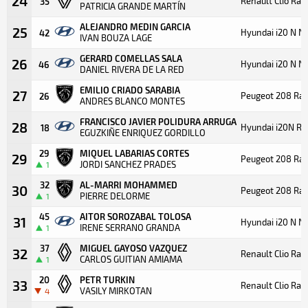
24
Renault Clio Ral
35
PATRICIA GRANDE MARTÍN
ALEJANDRO MEDIN GARCIA
25
Hyundai i20 N N
42
IVAN BOUZA LAGE
GERARD COMELLAS SALA
26
Hyundai i20 N N
46
DANIEL RIVERA DE LA RED
EMILIO CRIADO SARABIA
27
Peugeot 208 Ral
26
ANDRES BLANCO MONTES
FRANCISCO JAVIER POLIDURA ARRUGA
28
Hyundai i20N Ra
18
EGUZKIÑE ENRIQUEZ GORDILLO
29
MIQUEL LABARIAS CORTES
29
Peugeot 208 Ral
JORDI SANCHEZ PRADES
1
32
AL-MARRI MOHAMMED
30
Peugeot 208 Ral
PIERRE DELORME
1
45
AITOR SOROZABAL TOLOSA
31
Hyundai i20 N N
IRENE SERRANO GRANDA
1
37
MIGUEL GAYOSO VAZQUEZ
32
Renault Clio Ral
CARLOS GUITIAN AMIAMA
1
20
PETR TURKIN
33
Renault Clio Ral
VASILY MIRKOTAN
4