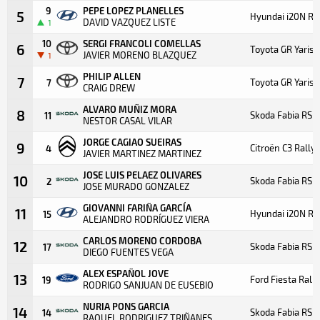
9
PEPE LOPEZ PLANELLES
5
Hyundai i20N Ra
DAVID VAZQUEZ LISTE
1
10
SERGI FRANCOLI COMELLAS
6
Toyota GR Yaris 
JAVIER MORENO BLAZQUEZ
1
PHILIP ALLEN
7
Toyota GR Yaris 
7
CRAIG DREW
ALVARO MUÑIZ MORA
8
Skoda Fabia RS R
11
NESTOR CASAL VILAR
JORGE CAGIAO SUEIRAS
9
Citroën C3 Rally
4
JAVIER MARTINEZ MARTINEZ
JOSE LUIS PELAEZ OLIVARES
10
Skoda Fabia RS R
2
JOSE MURADO GONZALEZ
GIOVANNI FARIÑA GARCÍA
11
Hyundai i20N Ra
15
ALEJANDRO RODRÍGUEZ VIERA
CARLOS MORENO CORDOBA
12
Skoda Fabia RS R
17
DIEGO FUENTES VEGA
ALEX ESPAÑOL JOVE
13
Ford Fiesta Rall
19
RODRIGO SANJUAN DE EUSEBIO
NURIA PONS GARCIA
14
Skoda Fabia RS R
14
RAQUEL RODRIGUEZ TRIÑANES