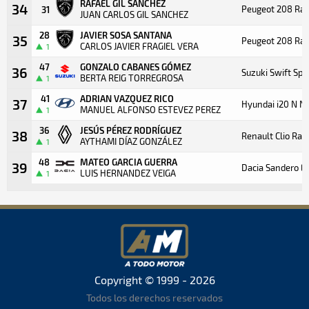
RAFAEL GIL SANCHEZ
34
Peugeot 208 Ral
31
JUAN CARLOS GIL SANCHEZ
28
JAVIER SOSA SANTANA
35
Peugeot 208 Ral
CARLOS JAVIER FRAGIEL VERA
1
47
GONZALO CABANES GÓMEZ
36
Suzuki Swift Spor
BERTA REIG TORREGROSA
1
41
ADRIAN VAZQUEZ RICO
37
Hyundai i20 N N
MANUEL ALFONSO ESTEVEZ PEREZ
1
36
JESÚS PÉREZ RODRÍGUEZ
38
Renault Clio Ral
AYTHAMI DÍAZ GONZÁLEZ
1
48
MATEO GARCIA GUERRA
39
Dacia Sandero E
LUIS HERNANDEZ VEIGA
1
Copyright © 1999 - 2026
Todos los derechos reservados