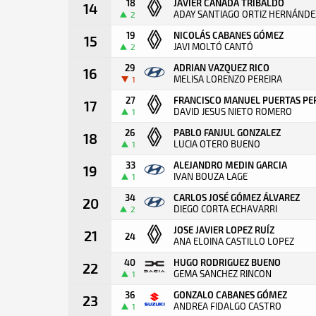
18
JAVIER CAÑADA TRIBALDO
14
ADAY SANTIAGO ORTIZ HERNÁNDE
2
19
NICOLÁS CABANES GÓMEZ
15
JAVI MOLTÓ CANTÓ
2
29
ADRIAN VAZQUEZ RICO
16
MELISA LORENZO PEREIRA
1
27
FRANCISCO MANUEL PUERTAS PE
17
DAVID JESUS NIETO ROMERO
1
26
PABLO FANJUL GONZALEZ
18
LUCIA OTERO BUENO
1
33
ALEJANDRO MEDIN GARCIA
19
IVAN BOUZA LAGE
1
34
CARLOS JOSÉ GÓMEZ ÁLVAREZ
20
DIEGO CORTA ECHAVARRI
2
JOSE JAVIER LOPEZ RUÍZ
21
24
ANA ELOINA CASTILLO LOPEZ
40
HUGO RODRIGUEZ BUENO
22
GEMA SANCHEZ RINCON
1
36
GONZALO CABANES GÓMEZ
23
ANDREA FIDALGO CASTRO
1