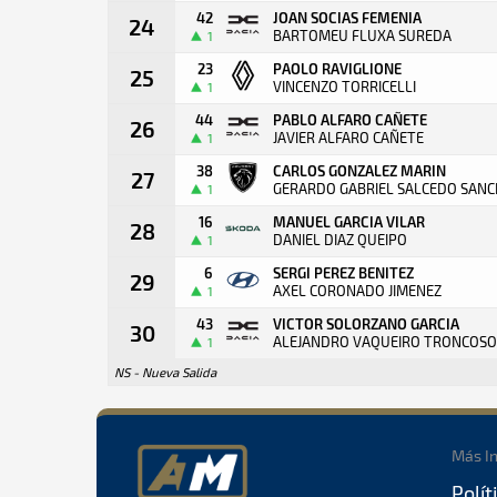
42
JOAN SOCIAS FEMENIA
24
BARTOMEU FLUXA SUREDA
1
23
PAOLO RAVIGLIONE
25
VINCENZO TORRICELLI
1
44
PABLO ALFARO CAÑETE
26
JAVIER ALFARO CAÑETE
1
38
CARLOS GONZALEZ MARIN
27
GERARDO GABRIEL SALCEDO SANC
1
16
MANUEL GARCIA VILAR
28
DANIEL DIAZ QUEIPO
1
6
SERGI PEREZ BENITEZ
29
AXEL CORONADO JIMENEZ
1
43
VICTOR SOLORZANO GARCIA
30
ALEJANDRO VAQUEIRO TRONCOSO
1
NS - Nueva Salida
Más I
Polít