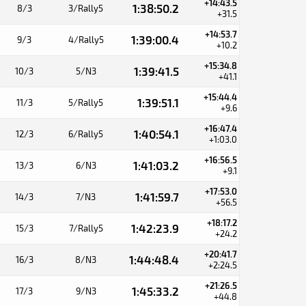
+14:43.5
1:38:50.2
8/3
3/Rally5
+31.5
+14:53.7
1:39:00.4
9/3
4/Rally5
+10.2
+15:34.8
1:39:41.5
10/3
5/N3
+41.1
+15:44.4
1:39:51.1
11/3
5/Rally5
+9.6
+16:47.4
1:40:54.1
12/3
6/Rally5
+1:03.0
+16:56.5
1:41:03.2
13/3
6/N3
+9.1
+17:53.0
1:41:59.7
14/3
7/N3
+56.5
+18:17.2
1:42:23.9
15/3
7/Rally5
+24.2
+20:41.7
1:44:48.4
16/3
8/N3
+2:24.5
+21:26.5
1:45:33.2
17/3
9/N3
+44.8