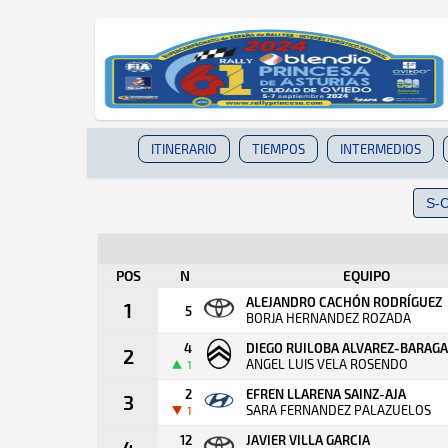
ITINERARIO
TIEMPOS
INTERMEDIOS
POS
N
EQUIPO
ALEJANDRO CACHÓN RODRÍGUEZ
1
5
BORJA HERNANDEZ ROZADA
4
DIEGO RUILOBA ALVAREZ-BARAG
2
ANGEL LUIS VELA ROSENDO
1
2
EFREN LLARENA SAINZ-AJA
3
SARA FERNANDEZ PALAZUELOS
1
12
JAVIER VILLA GARCIA
4