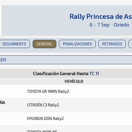
Rally Princesa de A
Rally Princesa de Asturias 2024
Rally · Rally Princesa de Asturias 2024 · S-CE
Oviedo
Oviedo
6 - 7 Sep
·
Oviedo
SEGUIMIENTO
GENERAL
PENALIZACIONES
RETIRADOS
Clasificación General Hasta
TC 11
VEHÍCULO
TOYOTA GR YARIS Rally2
AÑA
CITROËN C3 Rally2
HYUNDAI I20N Rally2