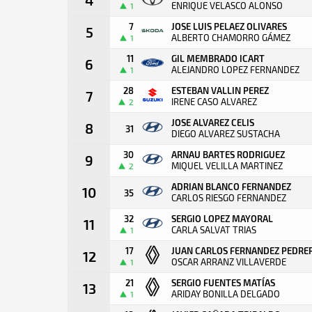
ENRIQUE VELASCO ALONSO
1
7
JOSE LUIS PELAEZ OLIVARES
5
ALBERTO CHAMORRO GÁMEZ
1
11
GIL MEMBRADO ICART
6
ALEJANDRO LOPEZ FERNANDEZ
1
28
ESTEBAN VALLIN PEREZ
7
IRENE CASO ALVAREZ
2
JOSE ALVAREZ CELIS
8
31
DIEGO ALVAREZ SUSTACHA
30
ARNAU BARTES RODRIGUEZ
9
MIQUEL VELILLA MARTINEZ
2
ADRIAN BLANCO FERNANDEZ
10
35
CARLOS RIESGO FERNANDEZ
32
SERGIO LOPEZ MAYORAL
11
CARLA SALVAT TRIAS
1
17
JUAN CARLOS FERNANDEZ PEDRE
12
OSCAR ARRANZ VILLAVERDE
1
21
SERGIO FUENTES MATÍAS
13
ARIDAY BONILLA DELGADO
1