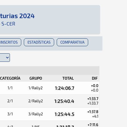
sturias 2024
R: Aquí podrás encontrar toda la información qu
·
S-CER
INSCRITOS
ESTADÍSTICAS
COMPARATIVA
CATEGORÍA
GRUPO
TOTAL
DIF
+0.0
1:24:06.7
1/1
1/Rally2
+0.0
+1:33.7
1:25:40.4
2/1
2/Rally2
+1:33.7
+1:37.8
1:25:44.5
3/1
3/Rally2
+4.1
+7:11.6