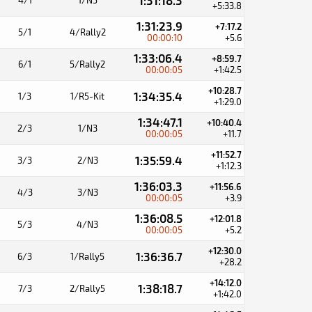
1:31:18.3
4/1
1/N5
+5:33.8
1:31:23.9
+7:17.2
5/1
4/Rally2
00:00:10
+5.6
1:33:06.4
+8:59.7
6/1
5/Rally2
00:00:05
+1:42.5
+10:28.7
1:34:35.4
1/3
1/R5-Kit
+1:29.0
1:34:47.1
+10:40.4
2/3
1/N3
00:00:05
+11.7
+11:52.7
1:35:59.4
3/3
2/N3
+1:12.3
1:36:03.3
+11:56.6
4/3
3/N3
00:00:05
+3.9
1:36:08.5
+12:01.8
5/3
4/N3
00:00:05
+5.2
+12:30.0
1:36:36.7
6/3
1/Rally5
+28.2
+14:12.0
1:38:18.7
7/3
2/Rally5
+1:42.0