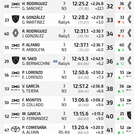
12:25.2
3
H. RODRIGUEZ
+2:24.8
36
32
48
G. SANCHEZ
N3
+22.1
(71,35)
7
12:28.2
2
A. GONZÁLEZ
+2:27.8
33
33
23
G. MARTINEZ
Rally4
+3.0
(71,07)
4
12:31.1
3
R. RODRIGUEZ
+2:30.7
37
34
40
J. GONZALEZ
Rally5
+2.9
(70,79)
6
12:37.1
3
P. ALFARO
+2:36.7
40
35
55
R. ARBOLEYA
N3
+6.0
(70,23)
8
12:43.3
2
M. SAED
+2:42.9
39
36
29
NS
G. BERNACCHINI
Rally4
+6.2
(69,66)
12
12:50.6
3
P. LORENZO
+2:50.2
55
37
56
E. LORENZO
N3
+7.3
(69,00)
7
12:57.2
3
V. GARCÍA
+2:56.8
56
38
53
S. TEJERA
N3
+6.6
(68,41)
8
13:06.6
3
F. MONTES
+3:06.2
53
39
50
D. COLLADO
N3
+9.4
(67,60)
6
13:15.6
3
M. GARCIA
+3:15.2
25
40
52
D. FERNANDEZ
N3
+9.0
(66,83)
11
13:20.4
3
P. COMESAÑA
+3:20.0
52
41
47
A. ALFAYA
R5-Kit
+4.8
(66,43)
6