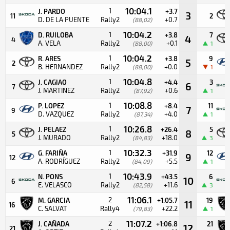
10:04.1
1
J. PARDO
+3.7
3
11
2
D. DE LA PUENTE
Rally2
+0.7
(88,02)
10:04.2
1
D. RUILOBA
+3.8
7
4
4
A. VELA
Rally2
+0.1
(88,00)
1
10:04.2
1
R. ARES
+3.8
9
5
2
B. HERNANDEZ
Rally2
+0.0
(88,00)
1
10:04.8
1
J. CAGIAO
+4.4
3
6
7
J. MARTINEZ
Rally2
+0.6
(87,92)
1
10:08.8
1
P. LOPEZ
+8.4
11
7
9
D. VAZQUEZ
Rally2
+4.0
(87,34)
1
10:26.8
1
J. PELAEZ
+26.4
5
8
5
J. MURADO
Rally2
+18.0
(84,83)
3
10:32.3
1
G. FARIÑA
+31.9
12
9
12
A. RODRÍGUEZ
Rally2
+5.5
(84,09)
1
10:43.9
1
N. PONS
+43.5
6
10
6
E. VELASCO
Rally2
+11.6
(82,58)
3
11:06.1
2
M. GARCIA
+1:05.7
19
11
16
C. SALVAT
Rally4
+22.2
(79,83)
1
11:07.2
2
J. CAÑADA
+1:06.8
21
12
21