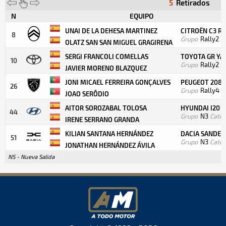
5
Retirados
N
EQUIPO
UNAI DE LA DEHESA MARTINEZ
CITROËN C3 R
8
Grupo
Rally2
C
OLATZ SAN SAN MIGUEL GRAGIRENA
SERGI FRANCOLI COMELLAS
TOYOTA GR YAR
10
Grupo
Rally2
C
JAVIER MORENO BLAZQUEZ
JONI MICAEL FERREIRA GONÇALVES
PEUGEOT 208 
26
Grupo
Rally4
C
JOAO SERÔDIO
AITOR SOROZABAL TOLOSA
HYUNDAI I20 N
44
Grupo
N3
Categ
IRENE SERRANO GRANDA
KILIAN SANTANA HERNÁNDEZ
DACIA SANDER
51
Grupo
N3
Categ
JONATHAN HERNÁNDEZ ÁVILA
NS - Nueva Salida