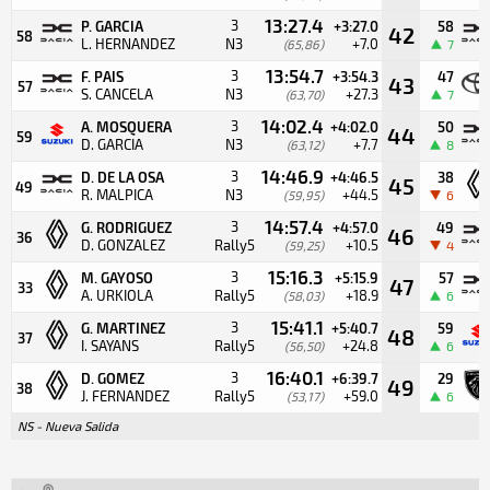
13:27.4
3
P. GARCIA
+3:27.0
58
42
58
L. HERNANDEZ
N3
+7.0
(65,86)
7
13:54.7
3
F. PAIS
+3:54.3
47
43
57
S. CANCELA
N3
+27.3
(63,70)
7
14:02.4
3
A. MOSQUERA
+4:02.0
50
44
59
D. GARCIA
N3
+7.7
(63,12)
8
14:46.9
3
D. DE LA OSA
+4:46.5
38
45
49
R. MALPICA
N3
+44.5
(59,95)
6
14:57.4
3
G. RODRIGUEZ
+4:57.0
49
46
36
D. GONZALEZ
Rally5
+10.5
(59,25)
4
15:16.3
3
M. GAYOSO
+5:15.9
57
47
33
A. URKIOLA
Rally5
+18.9
(58,03)
6
15:41.1
3
G. MARTINEZ
+5:40.7
59
48
37
I. SAYANS
Rally5
+24.8
(56,50)
6
16:40.1
3
D. GOMEZ
+6:39.7
29
49
38
J. FERNANDEZ
Rally5
+59.0
(53,17)
6
NS - Nueva Salida