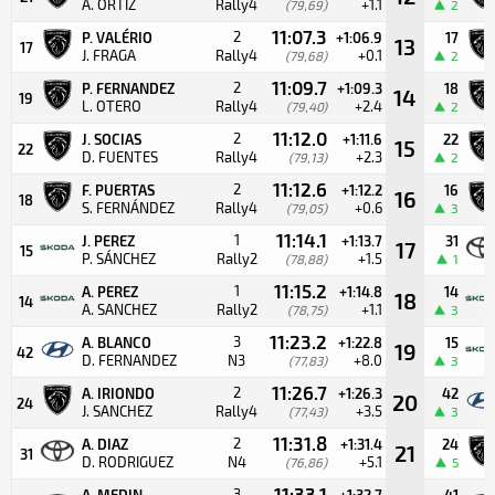
A. ORTIZ
Rally4
+1.1
(79,69)
2
11:07.3
2
P. VALÉRIO
+1:06.9
17
13
17
J. FRAGA
Rally4
+0.1
(79,68)
2
11:09.7
2
P. FERNANDEZ
+1:09.3
18
14
19
L. OTERO
Rally4
+2.4
(79,40)
2
11:12.0
2
J. SOCIAS
+1:11.6
22
15
22
D. FUENTES
Rally4
+2.3
(79,13)
2
11:12.6
2
F. PUERTAS
+1:12.2
16
16
18
S. FERNÁNDEZ
Rally4
+0.6
(79,05)
3
11:14.1
1
J. PEREZ
+1:13.7
31
17
15
P. SÁNCHEZ
Rally2
+1.5
(78,88)
1
11:15.2
1
A. PEREZ
+1:14.8
14
18
14
A. SANCHEZ
Rally2
+1.1
(78,75)
3
11:23.2
3
A. BLANCO
+1:22.8
15
19
42
D. FERNANDEZ
N3
+8.0
(77,83)
3
11:26.7
2
A. IRIONDO
+1:26.3
42
20
24
J. SANCHEZ
Rally4
+3.5
(77,43)
3
11:31.8
2
A. DIAZ
+1:31.4
24
21
31
D. RODRIGUEZ
N4
+5.1
(76,86)
5
11:33.1
3
A. MEDIN
+1:32.7
41