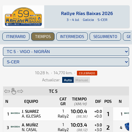
Rallye Rías Baixas 2026
Rallye Rías Baixas 2026
Rally · Rallye Rías Baixas 2026 · S-CER: Aquí 
Galicia
Galicia
3 - 4 Jul
·
Galicia
·
S-CER
ITINERARIO
TIEMPOS
INTERMEDIOS
SEGUIMIENTO
GE
10:28 h.
·
14,770 km.
·
CELEBRADO
Actualizar:
Auto
Manual
TC 5
CAT
TIEMPO
N
EQUIPO
DIF
POS
N
GR
(KM/H)
10:00.4
1
J. SUAREZ
+0.0
1
1
1
A. IGLESIAS
Rally2
+0.0
(88,56)
10:03.4
1
A. MUÑIZ
+3.0
2
3
4
N. CASAL
Rally2
+3.0
(88,12)