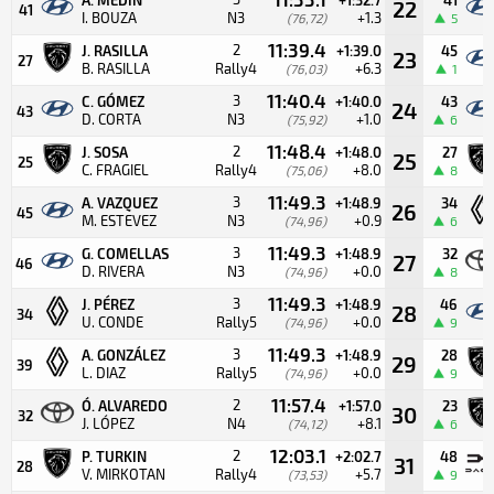
22
41
I. BOUZA
N3
+1.3
(76,72)
5
11:39.4
2
J. RASILLA
+1:39.0
45
23
27
B. RASILLA
Rally4
+6.3
(76,03)
1
11:40.4
3
C. GÓMEZ
+1:40.0
43
24
43
D. CORTA
N3
+1.0
(75,92)
6
11:48.4
2
J. SOSA
+1:48.0
27
25
25
C. FRAGIEL
Rally4
+8.0
(75,06)
8
11:49.3
3
A. VAZQUEZ
+1:48.9
34
26
45
M. ESTEVEZ
N3
+0.9
(74,96)
6
11:49.3
3
G. COMELLAS
+1:48.9
32
27
46
D. RIVERA
N3
+0.0
(74,96)
8
11:49.3
3
J. PÉREZ
+1:48.9
46
28
34
U. CONDE
Rally5
+0.0
(74,96)
9
11:49.3
3
A. GONZÁLEZ
+1:48.9
28
29
39
L. DIAZ
Rally5
+0.0
(74,96)
9
11:57.4
2
Ó. ALVAREDO
+1:57.0
23
30
32
J. LÓPEZ
N4
+8.1
(74,12)
6
12:03.1
2
P. TURKIN
+2:02.7
48
31
28
V. MIRKOTAN
Rally4
+5.7
(73,53)
9