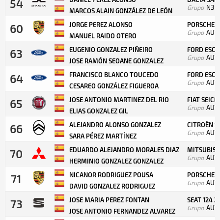
54
Grupo
N3
C
MARCOS ALAIN GONZÁLEZ DE LEÓN
JORGE PEREZ ALONSO
PORSCHE 91
60
Grupo
AUT
MANUEL RAIDO OTERO
EUGENIO GONZALEZ PIÑEIRO
FORD ESCO
63
Grupo
AUT
JOSE RAMÓN SEOANE GONZALEZ
FRANCISCO BLANCO TOUCEDO
FORD ESCOR
64
Grupo
AUT
CESAREO GONZÁLEZ FIGUEROA
JOSE ANTONIO MARTINEZ DEL RIO
FIAT SEIC
65
Grupo
AUT
ELIAS GONZALEZ GIL
ALEJANDRO ALONSO GONZALEZ
CITROËN S
66
Grupo
AUT
SARA PÉREZ MARTÍNEZ
EDUARDO ALEJANDRO MORALES DIAZ
MITSUBISH
70
Grupo
AUT
HERMINIO GONZALEZ GONZALEZ
NICANOR RODRIGUEZ POUSA
PORSCHE 9
71
Grupo
AUT
DAVID GONZALEZ RODRIGUEZ
JOSE MARIA PEREZ FONTAN
SEAT 124 2
73
Grupo
AUT
JOSE ANTONIO FERNANDEZ ALVAREZ