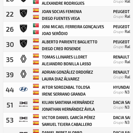
Grupo
Rall
ALEXANDRE RODRIGUES
JOAN SOCIAS FEMENIA
PEUGEOT 2
22
Grupo
Rall
DIEGO FUENTES VEGA
JONI MICAEL FERREIRA GONÇALVES
PEUGEOT 2
26
Grupo
Rall
JOAO SERÔDIO
ALBERTO PARIENTE BAGLIETTO
PEUGEOT 2
30
Grupo
Rall
DIEGO CREO ROSENDE
TOMAS LLINARES LLORET
RENAULT C
35
Grupo
Rall
ALEJANDRO BONILLA LASSO
ADRIAN GONZÁLEZ ORDOÑEZ
RENAULT C
39
Grupo
Rall
LAURA DIAZ ÁLVAREZ
AITOR SOROZABAL TOLOSA
HYUNDAI I
44
Grupo
N3
C
IRENE SERRANO GRANDA
KILIAN SANTANA HERNÁNDEZ
DACIA SAN
51
Grupo
N3
C
JONATHAN HERNÁNDEZ ÁVILA
VICTOR DANIEL GARCÍA PÉREZ
DACIA SAN
53
Grupo
N3
C
SAMUEL TEJERA CABALLERO
DANIEL PEREZ ALONSO
DACIA SAN