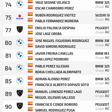
YAGO SEOANE VELASCO
BMW 325 
74
Grupo
AUT
OSCAR CHAMORRO PEREZ
RUBEN RODRIGUEZ VIEITEZ
SUZUKI SW
75
Grupo
AUT
PABLO FERNANDEZ MOREIRA
EMILIO PALENCIA DESPIAU
PEUGEOT 30
77
Grupo
AUT
JOSE LAGE GROBA
JOSE MIGUEL FIGUEIRAS RODRIGUEZ
BMW 318T
80
Grupo
AUT
DAVID SIMONS RODRIGUEZ
JAVIER FREIRIA CASELLAS
BMW M3 E
81
Grupo
AUT
IVAN LOPEZ PEDREIRO
PABLO PEREZ IGLESIAS
BMW 325I 
84
Grupo
AUT
BORJA CHEILLADA ALEMPARTE
ADRIAN ALONSO PEREZ
BMW 325I 
85
Grupo
AUT
FRANCISCO ALBERTO DOPAZO SOTO
MANUEL LORENZO PEREZ LAGO
PEUGEOT 2
89
Grupo
AUT
MIGUEL IGLESIAS GALLEGO
FRANCISCO CONDE ROMERO
PEUGEOT 1
90
Grupo
AUT
SAMUEL RODRIGUEZ PUGA