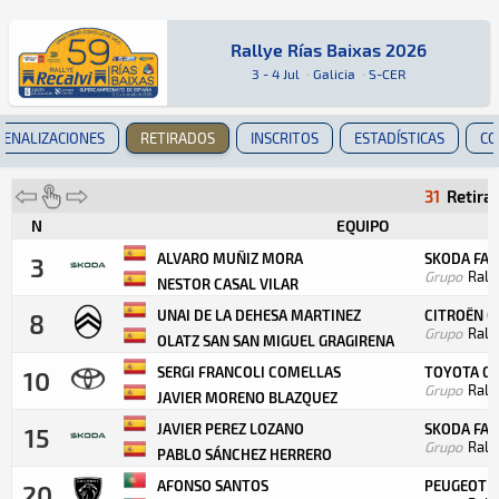
Rallye Rías Baixas 2026
Rallye Rías Baixas 2026
Rally · Rallye Rías Baixas 2026 · S-CER: Aquí 
Galicia
Galicia
3 - 4 Jul
·
Galicia
·
S-CER
PENALIZACIONES
RETIRADOS
INSCRITOS
ESTADÍSTICAS
CO
31
Retira
N
EQUIPO
ALVARO MUÑIZ MORA
SKODA FAB
3
Grupo
Rall
NESTOR CASAL VILAR
UNAI DE LA DEHESA MARTINEZ
CITROËN C
8
Grupo
Rall
OLATZ SAN SAN MIGUEL GRAGIRENA
SERGI FRANCOLI COMELLAS
TOYOTA GR
10
Grupo
Rall
JAVIER MORENO BLAZQUEZ
JAVIER PEREZ LOZANO
SKODA FAB
15
Grupo
Rall
PABLO SÁNCHEZ HERRERO
AFONSO SANTOS
PEUGEOT 2
20