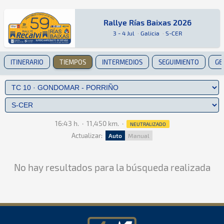
Rallye Rías Baixas 2026
Rallye Rías Baixas 2026
Rally · Rallye Rías Baixas 2026 · S-CER: Aquí 
Galicia
Galicia
3 - 4 Jul
·
Galicia
·
S-CER
ITINERARIO
TIEMPOS
INTERMEDIOS
SEGUIMIENTO
GE
16:43 h.
·
11,450 km.
·
NEUTRALIZADO
Actualizar:
Auto
Manual
No hay resultados para la búsqueda realizada