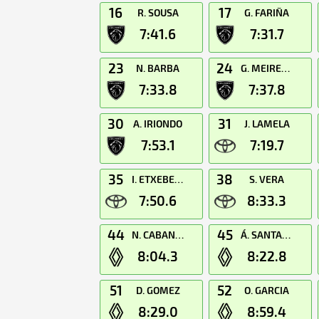
16
17
R. SOUSA
G. FARIÑA
7:41.6
7:31.7
23
24
N. BARBA
G. MEIRELES
7:33.8
7:37.8
30
31
A. IRIONDO
J. LAMELA
7:53.1
7:19.7
35
38
I. ETXEBERRIA
S. VERA
7:50.6
8:33.3
44
45
N. CABANES
Á. SANTANA
8:04.3
8:22.8
51
52
D. GOMEZ
O. GARCIA
8:29.0
8:59.4