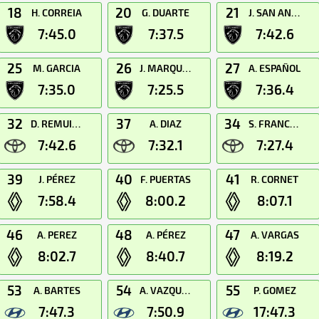
18
20
21
H. CORREIA
G. DUARTE
J. SAN ANDRES
7:45.0
7:37.5
7:42.6
25
26
27
M. GARCIA
J. MARQUES
A. ESPAÑOL
7:35.0
7:25.5
7:36.4
32
37
34
D. REMUIÑAN
A. DIAZ
S. FRANCOLI
7:42.6
7:32.1
7:27.4
39
40
41
J. PÉREZ
F. PUERTAS
R. CORNET
7:58.4
8:00.2
8:07.1
46
48
47
A. PEREZ
A. PÉREZ
A. VARGAS
8:02.7
8:40.7
8:19.2
53
54
55
A. BARTES
A. VAZQUEZ
P. GOMEZ
7:47.3
7:50.9
17:47.3