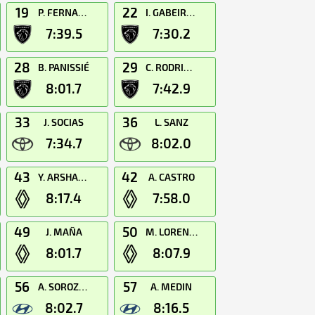
19
22
P. FERNANDEZ
I. GABEIRAS
7:39.5
7:30.2
28
29
B. PANISSIÉ
C. RODRIGUEZ
8:01.7
7:42.9
33
36
J. SOCIAS
L. SANZ
7:34.7
8:02.0
43
42
Y. ARSHANSKIY
A. CASTRO
8:17.4
7:58.0
49
50
J. MAÑA
M. LORENZO
8:01.7
8:07.9
56
57
A. SOROZABAL
A. MEDIN
8:02.7
8:16.5