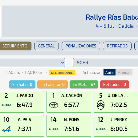
Rallye Rías Bai
Rallye Rías Baixas 2025
Rally · Rallye Rías Baixas 2025 · S-CER: Aquí 
Galicia
Galicia
4 - 5 Jul
·
Galicia
·
SEGUIMIENTO
GENERAL
PENALIZACIONES
RETIRADOS
17:03 h.
·
12,010 km.
·
Actualizar:
Auto
Manual
NEUTRALIZADO
Sin Salir:
0
En Carrera:
0
En Meta:
67
Retirados:
0
2
1
5
J. PARDO
A. CACHÓN
U. DE LA DEHESA
6:47.9
6:57.7
7:02.5
10
14
12
A. PAIS
N. PONS
J. PEREZ
7:37.1
7:51.6
8:00.5