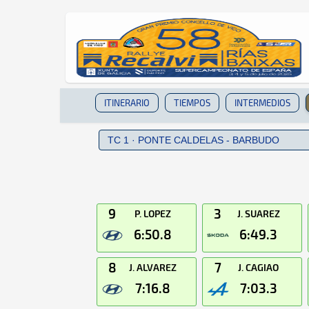
ITINERARIO
TIEMPOS
INTERMEDIOS
9
3
P. LOPEZ
J. SUAREZ
6:50.8
6:49.3
8
7
J. ALVAREZ
J. CAGIAO
7:16.8
7:03.3