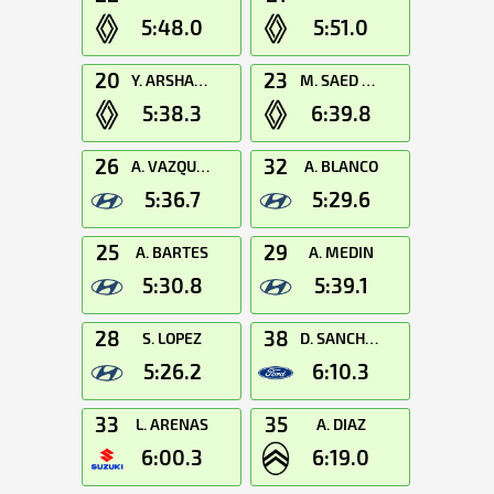
5:48.0
5:51.0
20
23
Y. ARSHANSKIY
M. SAED A Q
5:38.3
6:39.8
26
32
A. VAZQUEZ
A. BLANCO
5:36.7
5:29.6
25
29
A. BARTES
A. MEDIN
5:30.8
5:39.1
28
38
S. LOPEZ
D. SANCHEZ
5:26.2
6:10.3
33
35
L. ARENAS
A. DIAZ
6:00.3
6:19.0