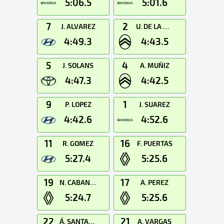
5:06.5
5:01.6
7
2
J. ALVAREZ
U. DE LA DEHESA
4:49.3
4:43.5
5
4
J. SOLANS
A. MUÑIZ
4:47.3
4:42.5
9
1
P. LOPEZ
J. SUAREZ
4:42.6
4:52.6
11
16
R. GOMEZ
F. PUERTAS
5:27.4
5:25.6
19
17
N. CABANES
A. PEREZ
5:24.7
5:25.6
22
21
Á. SANTANA
A. VARGAS