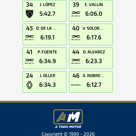
34
39
J. LÓPEZ
E. VALLIN
5:42.7
6:06.0
45
40
D. DE LA OSA
V. SOLORZANO
6:19.1
6:17.6
41
44
P. FUENTE
O. ALVAREZ
6:34.9
6:23.3
24
46
J. OLLER
A. ROBREDO
6:34.3
6:12.7
Copyright © 1999 - 2026