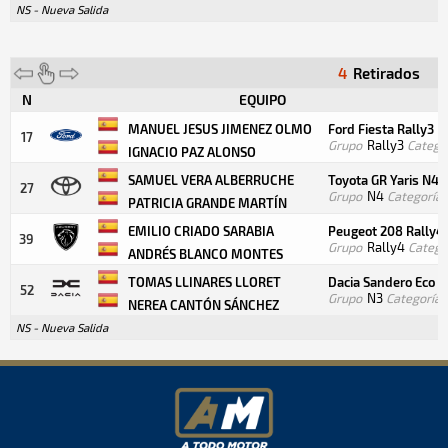
NS - Nueva Salida
4
Retirados
N
EQUIPO
MANUEL JESUS JIMENEZ OLMO
Ford Fiesta Rally3
17
Grupo
Rally3
Catego
IGNACIO PAZ ALONSO
SAMUEL VERA ALBERRUCHE
Toyota GR Yaris N4
27
Grupo
N4
Categoría
PATRICIA GRANDE MARTÍN
EMILIO CRIADO SARABIA
Peugeot 208 Rally4
39
Grupo
Rally4
Catego
ANDRÉS BLANCO MONTES
TOMAS LLINARES LLORET
Dacia Sandero Eco 
52
Grupo
N3
Categoría
NEREA CANTÓN SÁNCHEZ
NS - Nueva Salida