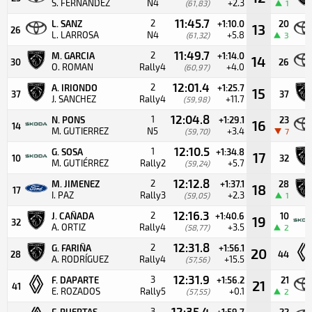
S. FERNANDEZ
N4
+2.3
(61,83)
1
11:45.7
2
L. SANZ
+1:10.0
20
13
26
L. LARROSA
N4
+5.8
(61,32)
3
11:49.7
2
M. GARCIA
+1:14.0
14
30
26
O. ROMAN
Rally4
+4.0
(60,97)
12:01.4
2
A. IRIONDO
+1:25.7
15
37
37
J. SANCHEZ
Rally4
+11.7
(59,98)
12:04.8
1
N. PONS
+1:29.1
23
16
14
M. GUTIERREZ
N5
+3.4
(59,70)
7
12:10.5
1
G. SOSA
+1:34.8
17
10
32
M. GUTIÉRREZ
Rally2
+5.7
(59,24)
12:12.8
2
M. JIMENEZ
+1:37.1
28
18
17
I. PAZ
Rally3
+2.3
(59,05)
1
12:16.3
2
J. CAÑADA
+1:40.6
10
19
32
A. ORTIZ
Rally4
+3.5
(58,77)
2
12:31.8
2
G. FARIÑA
+1:56.1
20
28
44
A. RODRÍGUEZ
Rally4
+15.5
(57,56)
12:31.9
3
F. DAPARTE
+1:56.2
21
21
41
E. ROZADOS
Rally5
+0.1
(57,55)
2
12:35.4
3
F. PUERTAS
+1:59.7
22