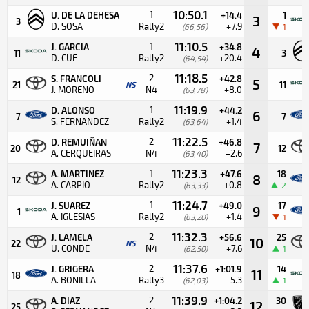
10:50.1
1
U. DE LA DEHESA
+14.4
1
3
3
D. SOSA
Rally2
+7.9
(66,56)
1
11:10.5
1
J. GARCIA
+34.8
4
11
3
D. CUE
Rally2
+20.4
(64,54)
11:18.5
2
S. FRANCOLI
+42.8
5
21
NS
11
J. MORENO
N4
+8.0
(63,78)
11:19.9
1
D. ALONSO
+44.2
6
7
7
S. FERNANDEZ
Rally2
+1.4
(63,64)
11:22.5
2
D. REMUIÑAN
+46.8
7
20
12
A. CERQUEIRAS
N4
+2.6
(63,40)
11:23.3
1
A. MARTINEZ
+47.6
18
8
12
A. CARPIO
Rally2
+0.8
(63,33)
2
11:24.7
1
J. SUAREZ
+49.0
17
9
1
A. IGLESIAS
Rally2
+1.4
(63,20)
1
11:32.3
2
J. LAMELA
+56.6
25
10
22
NS
U. CONDE
N4
+7.6
(62,50)
1
11:37.6
2
J. GRIGERA
+1:01.9
14
11
18
A. BONILLA
Rally3
+5.3
(62,03)
1
11:39.9
2
A. DIAZ
+1:04.2
30
12
25