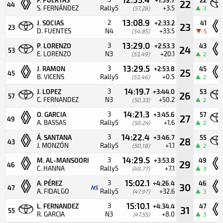
22
44
S. FERNÁNDEZ
Rally5
+3.5
(57,28)
3
13:08.9
2
J. SOCIAS
+2:33.2
41
23
23
D. FUENTES
N4
+33.5
(54,85)
5
13:29.0
3
P. LORENZO
+2:53.3
43
24
53
E. LORENZO
N3
+20.1
(53,49)
2
13:29.5
3
J. RAMON
+2:53.8
45
25
45
B. VICENS
Rally5
+0.5
(53,46)
2
14:19.7
3
J. LOPEZ
+3:44.0
53
26
57
C. FERNANDEZ
N3
+50.2
(50,33)
2
14:21.3
3
O. GARCIA
+3:45.6
57
27
49
A. BASSAS
Rally5
+1.6
(50,24)
2
14:22.4
3
Á. SANTANA
+3:46.7
55
28
43
J. MONZÓN
Rally5
+1.1
(50,18)
2
14:29.5
3
M. AL-MANSOORI
+3:53.8
49
29
46
C. HANNA
Rally5
+7.1
(49,77)
3
15:02.1
3
A. PÉREZ
+4:26.4
46
30
47
NS
A. FIDALGO
Rally5
+32.6
(47,97)
3
15:10.1
3
L. FERNANDEZ
+4:34.4
47
31
55
R. GARCIA
N3
+8.0
(47,55)
3