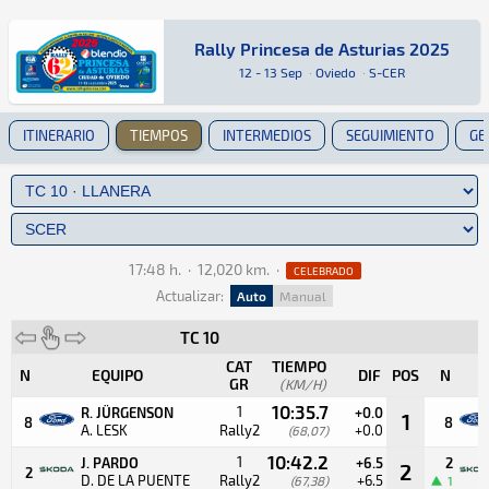
Rally Princesa de Asturias 2025
Rally Princesa de Asturias 2025
Tierra · Rally Princesa de Asturias 2025 · S-C
Oviedo
Oviedo
12 - 13 Sep
·
Oviedo
·
S-CER
ITINERARIO
TIEMPOS
INTERMEDIOS
SEGUIMIENTO
GE
17:48 h.
·
12,020 km.
·
CELEBRADO
Actualizar:
Auto
Manual
TC 10
CAT
TIEMPO
N
EQUIPO
DIF
POS
N
GR
(KM/H)
10:35.7
1
R. JÜRGENSON
+0.0
1
8
8
A. LESK
Rally2
+0.0
(68,07)
10:42.2
1
J. PARDO
+6.5
2
2
2
D. DE LA PUENTE
Rally2
+6.5
(67,38)
1