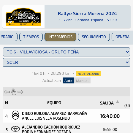
Rallye Sierra Morena 2024
Rallye Sierra Morena 2024
Rally · Rallye Sierra Morena 2024 · S-CER: Aqu
Córdoba, España
Córdoba, España
5 - 7 Abr
·
Córdoba, España
·
S-CER
NERARIO
TIEMPOS
INTERMEDIOS
SEGUIMIENTO
GENERAL
16:40 h.
·
28,290 km.
·
NEUTRALIZADO
Actualizar:
Auto
Manual
N
EQUIPO
SALIDA
(5,35
DIEGO RUILOBA ALVAREZ-BARAGAÑA
16:40:00
4
ANGEL LUIS VELA ROSENDO
ALEJANDRO CACHÓN RODRÍGUEZ
16:58:00
5
BORJA HERNANDEZ ROZADA