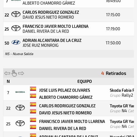
16:49:00
7
ALBERTO CHAMORRO GÁMEZ
CARLOS RODRIGUEZ GONZALEZ
17:15:00
22
DAVID JESUS NIETO ROMERO
FRANCISCO JAVIER MOLTO LLARENA
17:19:00
25
DANIEL RIVERA DE LA RED
ADRIAN ALCANTARA DE LA CRUZ
17:50:00
50
JOSE RUIZ MONROIG
NS - Nueva Salida
4
Retirados
N
EQUIPO
JOSE LUIS PELAEZ OLIVARES
Skoda Fabia RS
7
Grupo
Rally2
C
ALBERTO CHAMORRO GÁMEZ
CARLOS RODRIGUEZ GONZALEZ
Toyota GR Yari
22
Grupo
N4
Cate
DAVID JESUS NIETO ROMERO
FRANCISCO JAVIER MOLTO LLARENA
Toyota GR Yari
25
Grupo
N4
Cate
DANIEL RIVERA DE LA RED
ADRIAN ALCANTARA DE LA CRUZ
Hyundai i20 N