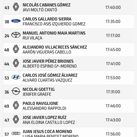
NICOLÁS CABANES GÓMEZ
17:40:00
43
JAVI MOLTÓ CANTÓ
CARLOS GALLARDO SIERRA
17:35:00
38
FRANCISCO ASIS IZQUIERDO GOMEZ
MANUEL ANTONIO MAIA MARTINS
17:17:00
24
RUI VILAÇA
ALEJANDRO VILLACRECES SÁNCHEZ
17:45:00
48
AARÓN VIGUERAS CABELLO
JOSE JAVIER PÉREZ BRIONES
17:41:00
44
ALBERTO ESPINO Gª-MORENO
CARLOS JOSÉ GÓMEZ ÁLVAREZ
17:53:00
53
ALVARO CUARTAS VAZQUEZ
NICOLAI GOETTIG
17:31:00
36
JENIFER GRAEFE
PAOLO RAVIGLIONE
17:46:00
49
ALESSANDRO RAPPOLDI
JOSE JAVIER LOPEZ RUÍZ
17:43:00
47
ANA ELOINA CASTILLO LOPEZ
JUAN JESUS COCA MORENO
17:56:00
57
LUISA MARIA BENITEZ MORENO