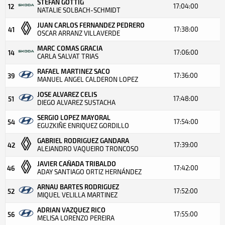
STEFAN GÖTTIG
17:04:00
12
NATALIE SOLBACH-SCHMIDT
JUAN CARLOS FERNANDEZ PEDRERO
17:38:00
41
OSCAR ARRANZ VILLAVERDE
MARC COMAS GRACIA
17:06:00
14
CARLA SALVAT TRIAS
RAFAEL MARTINEZ SACO
17:36:00
39
MANUEL ANGEL CALDERON LOPEZ
JOSE ALVAREZ CELIS
17:48:00
51
DIEGO ALVAREZ SUSTACHA
SERGIO LOPEZ MAYORAL
17:54:00
54
EGUZKIÑE ENRIQUEZ GORDILLO
GABRIEL RODRIGUEZ GANDARA
17:39:00
42
ALEJANDRO VAQUEIRO TRONCOSO
JAVIER CAÑADA TRIBALDO
17:42:00
46
ADAY SANTIAGO ORTIZ HERNÁNDEZ
ARNAU BARTES RODRIGUEZ
17:52:00
52
MIQUEL VELILLA MARTINEZ
ADRIAN VAZQUEZ RICO
17:55:00
56
MELISA LORENZO PEREIRA