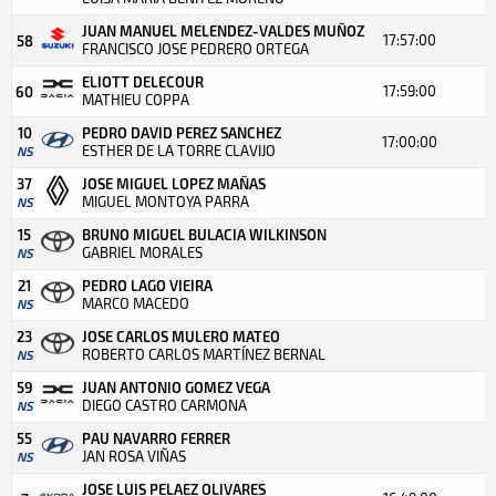
JUAN MANUEL MELENDEZ-VALDES MUÑOZ
17:57:00
58
FRANCISCO JOSE PEDRERO ORTEGA
ELIOTT DELECOUR
17:59:00
60
MATHIEU COPPA
10
PEDRO DAVID PEREZ SANCHEZ
17:00:00
ESTHER DE LA TORRE CLAVIJO
NS
37
JOSE MIGUEL LOPEZ MAÑAS
MIGUEL MONTOYA PARRA
NS
15
BRUNO MIGUEL BULACIA WILKINSON
GABRIEL MORALES
NS
21
PEDRO LAGO VIEIRA
MARCO MACEDO
NS
23
JOSE CARLOS MULERO MATEO
ROBERTO CARLOS MARTÍNEZ BERNAL
NS
59
JUAN ANTONIO GOMEZ VEGA
DIEGO CASTRO CARMONA
NS
55
PAU NAVARRO FERRER
JAN ROSA VIÑAS
NS
JOSE LUIS PELAEZ OLIVARES