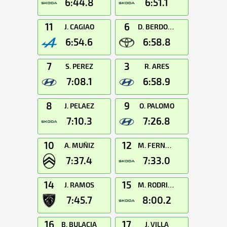
6:44.8
6:51.1
11
6
J. CAGIAO
D. BERDOMAS
6:54.6
6:58.8
7
3
S. PEREZ
R. ARES
7:08.1
6:58.9
8
9
J. PELAEZ
O. PALOMO
7:10.3
7:26.8
10
12
A. MUÑIZ
M. FERNANDEZ
7:37.4
7:33.0
14
15
J. RAMOS
M. RODRIGUEZ
7:45.7
8:00.2
16
17
B. BULACIA
J. VILLA