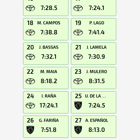
7:28.5
7:24.1
18
19
M. CAMPOS
P. LAGO
7:38.8
7:41.4
20
21
J. BASSAS
J. LAMELA
7:32.1
7:30.9
22
23
M. MAIA
J. MULERO
8:18.2
8:31.5
24
25
I. RAÑA
U. DE LA DEHESA
17:24.1
7:24.5
26
27
G. FARIÑA
A. ESPAÑOL
7:51.8
8:13.0