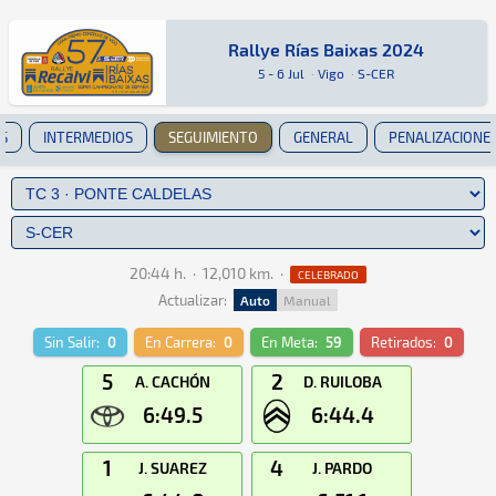
Rallye Rías Baixas 2024
Rallye Rías Baixas 2024
Rally · Rallye Rías Baixas 2024 · S-CER: Aquí 
Vigo
Vigo
5 - 6 Jul
·
Vigo
·
S-CER
S
INTERMEDIOS
SEGUIMIENTO
GENERAL
PENALIZACIONE
20:44 h.
·
12,010 km.
·
CELEBRADO
Actualizar:
Auto
Manual
Sin Salir:
0
En Carrera:
0
En Meta:
59
Retirados:
0
5
2
A. CACHÓN
D. RUILOBA
6:49.5
6:44.4
1
4
J. SUAREZ
J. PARDO