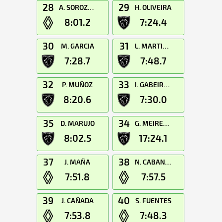
28
29
A. SOROZABAL
H. OLIVEIRA
8:01.2
7:24.4
30
31
M. GARCIA
L. MARTINEZ
7:28.7
7:48.7
32
33
P. MUÑOZ
I. GABEIRAS
8:20.6
7:30.0
35
34
D. MARUJO
G. MEIRELES
8:02.5
17:24.1
37
38
J. MAÑA
N. CABANES
7:51.8
7:57.5
39
40
J. CAÑADA
S. FUENTES
7:53.8
7:48.3