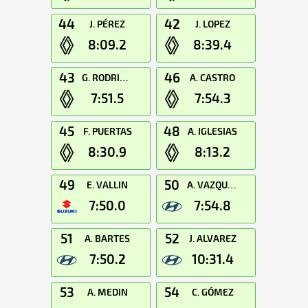
44
42
J. PÉREZ
J. LOPEZ
8:09.2
8:39.4
43
46
G. RODRIGUEZ
A. CASTRO
7:51.5
7:54.3
45
48
F. PUERTAS
A. IGLESIAS
8:30.9
8:13.2
49
50
E. VALLIN
A. VAZQUEZ
7:50.0
7:54.8
51
52
A. BARTES
J. ALVAREZ
7:50.2
10:31.4
53
54
A. MEDIN
C. GÓMEZ