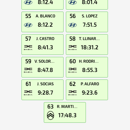
8:12.4
8:01.4
55
56
A. BLANCO
S. LOPEZ
8:12.2
7:51.5
57
58
J. CASTRO
T. LLINARES
8:41.3
18:31.2
59
60
V. SOLORZANO
H. RODRIGUEZ
8:47.8
8:55.3
61
62
J. SOCIAS
P. ALFARO
9:28.7
9:23.6
63
R. MARTINEZ
17:48.3