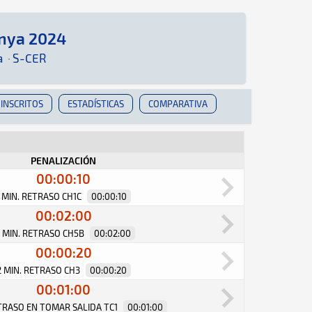
unya 2024
í podrás encontrar toda la información que sea 
a
·
S-CER
INSCRITOS
ESTADÍSTICAS
COMPARATIVA
PENALIZACIÓN
00:00:10
1 MIN. RETRASO CH1C
00:00:10
00:02:00
2 MIN. RETRASO CH5B
00:02:00
00:00:20
2 MIN. RETRASO CH3
00:00:20
00:01:00
ETRASO EN TOMAR SALIDA TC1
00:01:00