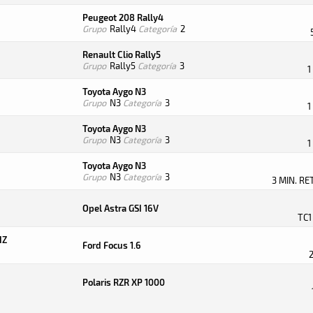
Peugeot 208 Rally4
Grupo
Rally4
Categoría
2
Renault Clio Rally5
Grupo
Rally5
Categoría
3
1
Toyota Aygo N3
Grupo
N3
Categoría
3
1
Toyota Aygo N3
Grupo
N3
Categoría
3
1
Toyota Aygo N3
Grupo
N3
Categoría
3
3 MIN. R
Opel Astra GSI 16V
TC1
IZ
Ford Focus 1.6
Polaris RZR XP 1000