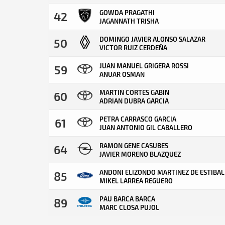
GOWDA PRAGATHI
42
JAGANNATH TRISHA
DOMINGO JAVIER ALONSO SALAZAR
50
VICTOR RUIZ CERDEÑA
JUAN MANUEL GRIGERA ROSSI
59
ANUAR OSMAN
MARTIN CORTES GABIN
60
ADRIAN DUBRA GARCIA
PETRA CARRASCO GARCIA
61
JUAN ANTONIO GIL CABALLERO
RAMON GENE CASUBES
64
JAVIER MORENO BLAZQUEZ
ANDONI ELIZONDO MARTINEZ DE ESTIBAL
85
MIKEL LARREA REGUERO
PAU BARCA BARCA
89
MARC CLOSA PUJOL