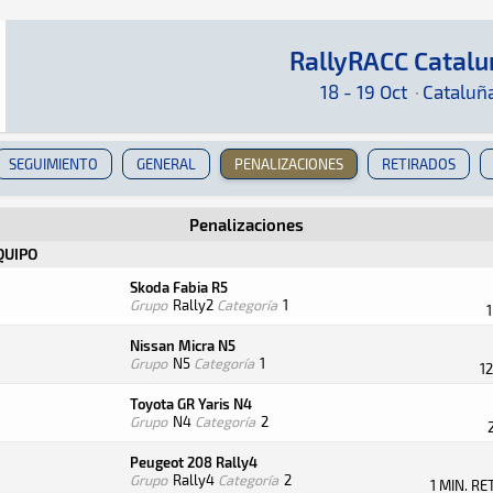
RallyRACC Catal
RallyRACC Catalunya 2024
Rally · RallyRACC Catalunya 2024 · S-CER: Aqu
Cataluña
Cataluña
18 - 19 Oct
·
Cataluñ
SEGUIMIENTO
GENERAL
PENALIZACIONES
RETIRADOS
Penalizaciones
QUIPO
Skoda Fabia R5
Grupo
Rally2
Categoría
1
Nissan Micra N5
Grupo
N5
Categoría
1
1
Toyota GR Yaris N4
Grupo
N4
Categoría
2
Peugeot 208 Rally4
Grupo
Rally4
Categoría
2
1 MIN. R