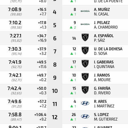
+8.0
D. DE LA PUENTE
(101,71)
1
7:08.9
+16.5
8
A. MUÑIZ
4
+7.7
N. CASAL
(99,88)
1
7:10.2
+17.8
9
J. PELAEZ
5
+1.3
A. CHAMORRO
(99,58)
2
7:27.1
+34.7
A. ESPAÑOL
6
14
+16.9
P. SÁIZ
(95,82)
7:30.3
+37.9
12
U. DE LA DEHESA
7
+3.2
D. SOSA
(95,14)
1
7:41.9
+49.5
17
I. GABEIRAS
8
+11.6
I. QUINTANA
(92,75)
1
7:42.1
+49.7
10
J. RAMOS
9
+0.2
A. MOURE
(92,71)
1
7:42.4
+50.0
15
G. FARIÑA
10
+0.3
D. RIVERO
(92,65)
1
7:49.6
+57.2
4
R. ARES
11
+7.2
J. MARTÍNEZ
(91,23)
1
7:58.8
+1:06.4
26
S. LOPEZ
12
+9.2
M. GUTIERREZ
(89,47)
1
8:04.1
+1:11.7
22
J. ALVAREZ