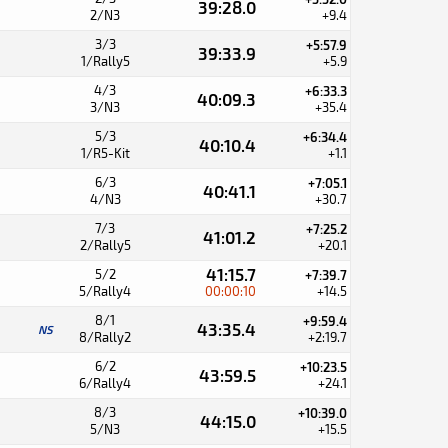
39:28.0
2/N3
+9.4
3/3
+5:57.9
39:33.9
1/Rally5
+5.9
4/3
+6:33.3
40:09.3
3/N3
+35.4
5/3
+6:34.4
40:10.4
1/R5-Kit
+1.1
6/3
+7:05.1
40:41.1
4/N3
+30.7
7/3
+7:25.2
41:01.2
2/Rally5
+20.1
41:15.7
5/2
+7:39.7
5/Rally4
00:00:10
+14.5
8/1
+9:59.4
43:35.4
NS
8/Rally2
+2:19.7
6/2
+10:23.5
43:59.5
6/Rally4
+24.1
8/3
+10:39.0
44:15.0
5/N3
+15.5