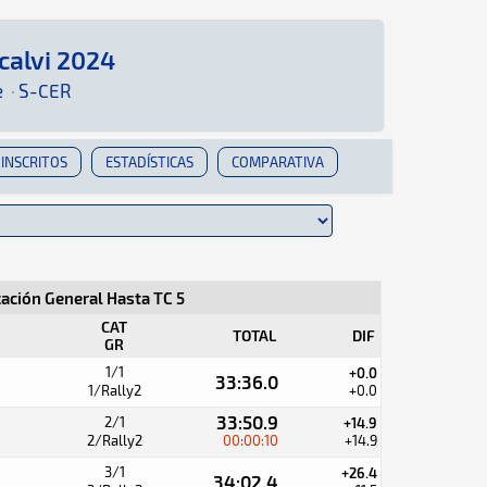
calvi 2024
Aquí podrás encontrar toda la información que se
e
·
S-CER
INSCRITOS
ESTADÍSTICAS
COMPARATIVA
cación General Hasta TC 5
CAT
TOTAL
DIF
GR
1/1
+0.0
33:36.0
1/Rally2
+0.0
33:50.9
2/1
+14.9
2/Rally2
00:00:10
+14.9
3/1
+26.4
34:02.4