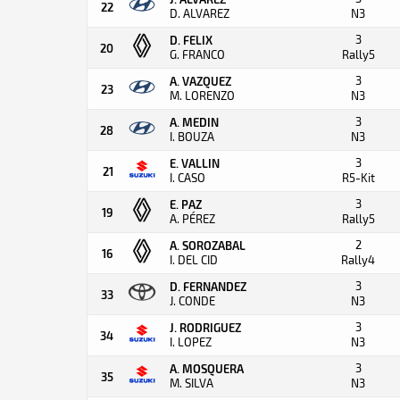
22
D. ALVAREZ
N3
3
D. FELIX
20
G. FRANCO
Rally5
3
A. VAZQUEZ
23
M. LORENZO
N3
3
A. MEDIN
28
I. BOUZA
N3
3
E. VALLIN
21
I. CASO
R5-Kit
3
E. PAZ
19
A. PÉREZ
Rally5
2
A. SOROZABAL
16
I. DEL CID
Rally4
3
D. FERNANDEZ
33
J. CONDE
N3
3
J. RODRIGUEZ
34
I. LOPEZ
N3
3
A. MOSQUERA
35
M. SILVA
N3