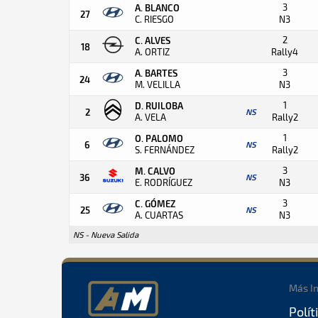
3
A. BLANCO
27
C. RIESGO
N3
2
C. ALVES
18
A. ORTIZ
Rally4
3
A. BARTES
24
M. VELILLA
N3
1
D. RUILOBA
2
NS
A. VELA
Rally2
1
O. PALOMO
6
NS
S. FERNÁNDEZ
Rally2
3
M. CALVO
36
NS
E. RODRÍGUEZ
N3
3
C. GÓMEZ
25
NS
A. CUARTAS
N3
NS - Nueva Salida
Más I
Polít