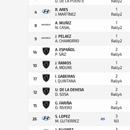
D. DE LA PUENTE
Rally2
1
R. ARES
4
J. MARTÍNEZ
Rally2
1
A. MUÑIZ
8
N. CASAL
Rally2
1
J. PELAEZ
9
A. CHAMORRO
Rally2
2
A. ESPAÑOL
14
P. SÁIZ
Rally4
1
J. RAMOS
10
A. MOURE
Rally2
2
I. GABEIRAS
17
I. QUINTANA
Rally4
2
U. DE LA DEHESA
12
D. SOSA
Rally4
2
G. FARIÑA
15
D. RIVERO
Rally4
3
S. LOPEZ
26
NS
M. GUTIERREZ
N3
3
J. ALVAREZ