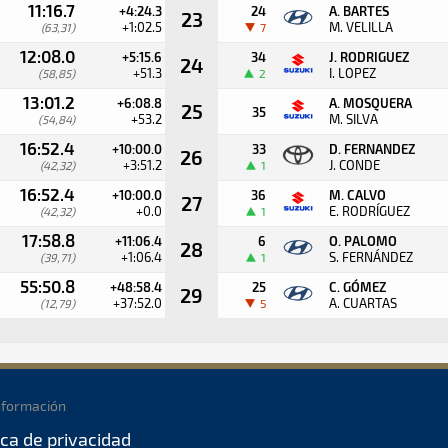
11:16.7
+4:24.3
24
A. BARTES
23
+1:02.5
M. VELILLA
(63,31)
7
12:08.0
+5:15.6
34
J. RODRIGUEZ
24
+51.3
I. LOPEZ
(58,85)
2
13:01.2
+6:08.8
A. MOSQUERA
25
35
+53.2
M. SILVA
(54,84)
16:52.4
+10:00.0
33
D. FERNANDEZ
26
+3:51.2
J. CONDE
(42,32)
1
16:52.4
+10:00.0
36
M. CALVO
27
+0.0
E. RODRÍGUEZ
(42,32)
1
17:58.8
+11:06.4
6
O. PALOMO
28
+1:06.4
S. FERNÁNDEZ
(39,71)
1
55:50.8
+48:58.4
25
C. GÓMEZ
29
+37:52.0
A. CUARTAS
(12,79)
5
nformación
ica de privacidad