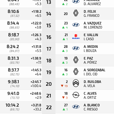
13
+5.3
D. ALVAREZ
(88,49)
2
8:10.6
+1:18.2
D. FELIX
14
20
+6.5
G. FRANCO
(87,32)
8:14.4
+1:22.0
23
A. VAZQUEZ
15
+3.8
M. LORENZO
(86,65)
4
8:18.7
+1:26.3
21
E. VALLIN
16
+4.3
I. CASO
(85,90)
1
8:24.2
+1:31.8
28
A. MEDIN
17
+5.5
I. BOUZA
(84,97)
3
8:31.3
+1:38.9
19
E. PAZ
18
+7.1
A. PÉREZ
(83,79)
3
8:37.7
+1:45.3
16
A. SOROZABAL
19
+6.4
I. DEL CID
(82,75)
3
9:38.1
+2:45.7
2
D. RUILOBA
20
+1:00.4
A. VELA
(74,10)
19
9:41.0
+2:48.6
18
C. ALVES
21
+2.9
A. ORTIZ
(73,73)
3
10:14.2
+3:21.8
27
A. BLANCO
22
+33.2
C. RIESGO
(69,75)
1