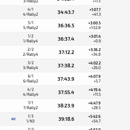
3/Rally2
+11.5
4/1
+1:07.7
34:43.7
4/Rally2
+41.3
5/1
+3:00.5
36:36.5
5/Rally2
+1:52.8
1/2
+3:01.4
36:37.4
1/Rally4
+0.9
2/2
+3:36.2
37:12.2
2/Rally4
+34.8
3/2
+4:02.2
37:38.2
3/Rally4
+26.0
6/1
+4:07.9
37:43.9
6/Rally2
+5.7
4/2
+4:19.4
37:55.4
4/Rally4
+11.5
7/1
+4:47.9
38:23.9
7/Rally2
+28.5
1/3
+5:42.6
39:18.6
NS
1/N3
+54.7
2/3
+5:52.0