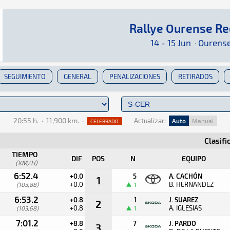
Rallye Ourense Re
Rallye Ourense Recalvi 2024
Rally · Rallye Ourense Recalvi 2024 · S-CER: 
Ourense
Ourense
14 - 15 Jun
·
Ourens
SEGUIMIENTO
GENERAL
PENALIZACIONES
RETIRADOS
20:55 h.
·
11,900 km.
·
Actualizar:
Auto
Manual
CELEBRADO
Clasifi
TIEMPO
DIF
POS
N
EQUIPO
(KM/H)
6:52.4
+0.0
5
A. CACHÓN
1
+0.0
B. HERNANDEZ
(103,88)
1
6:53.2
+0.8
1
J. SUAREZ
2
+0.8
A. IGLESIAS
(103,68)
1
7:01.2
+8.8
7
J. PARDO
3