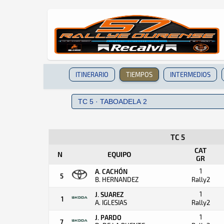
ITINERARIO
TIEMPOS
INTERMEDIOS
TC 5
CAT
N
EQUIPO
GR
1
A. CACHÓN
5
B. HERNANDEZ
Rally2
1
J. SUAREZ
1
A. IGLESIAS
Rally2
1
J. PARDO
7