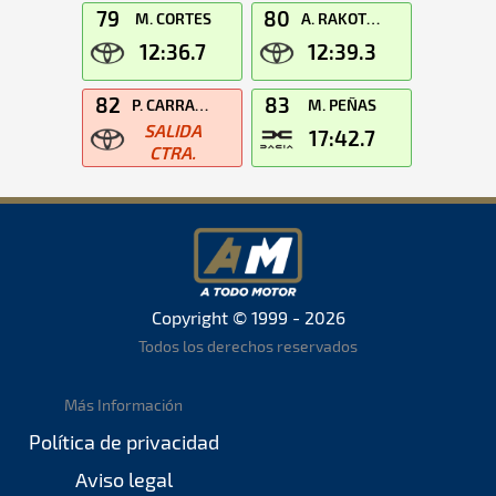
79
80
M. CORTES
A. RAKOTOMALALA
12:36.7
12:39.3
82
83
P. CARRASCO
M. PEÑAS
SALIDA
17:42.7
CTRA.
Copyright © 1999 - 2026
Todos los derechos reservados
Más Información
Política de privacidad
Aviso legal