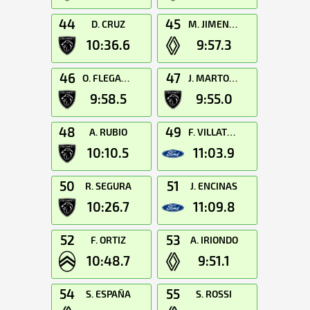
44
45
D. CRUZ
M. JIMENEZ
10:36.6
9:57.3
46
47
O. FLEGANOV
J. MARTORELL
9:58.5
9:55.0
48
49
A. RUBIO
F. VILLATORO
10:10.5
11:03.9
50
51
R. SEGURA
J. ENCINAS
10:26.7
11:09.8
52
53
F. ORTIZ
A. IRIONDO
10:48.7
9:51.1
54
55
S. ESPAÑA
S. ROSSI