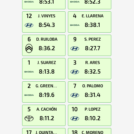
8:53.1
8:52.3
12
4
J. VINYES
E. LLARENA
8:54.3
8:38.1
6
9
D. RUILOBA
S. PEREZ
8:36.2
8:27.7
1
3
J. SUAREZ
R. ARES
8:13.8
8:32.5
2
7
G. GREENSMITH
O. PALOMO
8:19.6
8:31.4
5
10
A. CACHÓN
P. LOPEZ
8:11.2
8:10.2
17
18
J. QUINTANA
C. MORENO