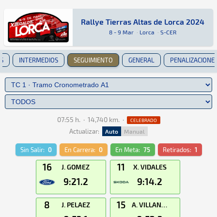
Rallye Tierras Altas de Lorca 2024
Rallye Tierras Altas de Lorca 2024
Tierra · Rallye Tierras Altas de Lorca 2024 · 
Lorca
Lorca
8 - 9 Mar
·
Lorca
·
S-CER
S
INTERMEDIOS
SEGUIMIENTO
GENERAL
PENALIZACIONE
07:55 h.
·
14,740 km.
·
CELEBRADO
Actualizar:
Auto
Manual
Sin Salir:
0
En Carrera:
0
En Meta:
75
Retirados:
1
16
11
J. GOMEZ
X. VIDALES
9:21.2
9:14.2
8
15
J. PELAEZ
A. VILLANUEVA