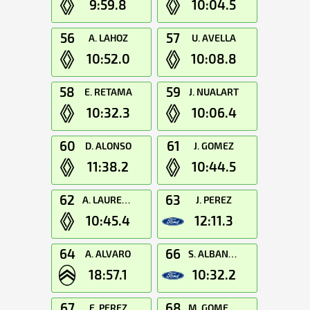
9:59.8
10:04.5
56
57
A. LAHOZ
U. AVELLA
10:52.0
10:08.8
58
59
E. RETAMA
J. NUALART
10:32.3
10:06.4
60
61
D. ALONSO
J. GOMEZ
11:38.2
10:44.5
62
63
A. LAURENT
J. PEREZ
10:45.4
12:11.3
64
66
A. ALVARO
S. ALBANCHEZ
18:57.1
10:32.2
67
68
E. PEREZ
M. GOMEZ-MANZANILLA