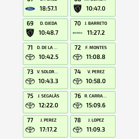
18:57.1
10:47.0
69
70
D. OJEDA
J. BARRETO
10:48.7
11:27.2
71
72
D. DE LA OSA
F. MONTES
10:42.5
11:08.8
73
74
V. SOLORZANO
V. PEREZ
10:43.3
10:58.0
75
76
J. SEGALÀS
R. CARRASCO
12:22.0
15:09.6
77
78
J. PEREZ
J. LOPEZ
17:17.2
11:09.3