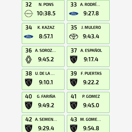
32
33
N. PONS
A. RODRÍGUEZ
10:38.5
9:27.8
34
35
K. KAZAZ
J. MULERO
8:57.1
9:43.4
36
37
A. SOROZABAL
A. ESPAÑOL
9:45.2
9:17.4
38
39
U. DE LA DEHESA
F. PUERTAS
9:10.1
9:22.2
40
41
G. FARIÑA
P. GOMEZ
9:49.2
9:45.0
42
43
A. SEMENOV
M. GOMEZ-MANZANILLA
9:29.4
9:54.8