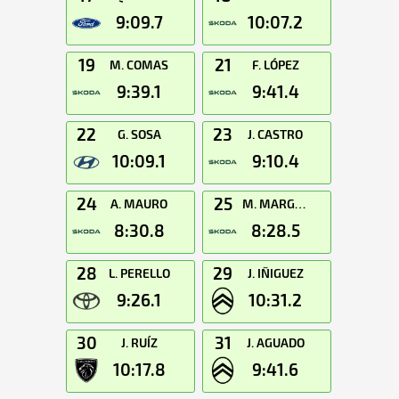
9:09.7
10:07.2
19
21
M. COMAS
F. LÓPEZ
9:39.1
9:41.4
22
23
G. SOSA
J. CASTRO
10:09.1
9:10.4
24
25
A. MAURO
M. MARGAILLAN
8:30.8
8:28.5
28
29
L. PERELLO
J. IÑIGUEZ
9:26.1
10:31.2
30
31
J. RUÍZ
J. AGUADO
10:17.8
9:41.6