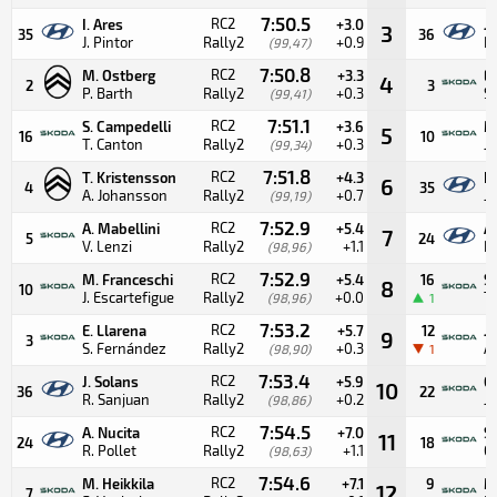
7:50.5
RC2
I. Ares
+3.0
J.
3
35
36
J. Pintor
Rally2
+0.9
R
(99,47)
7:50.8
RC2
M. Ostberg
+3.3
E.
4
2
3
P. Barth
Rally2
+0.3
S
(99,41)
7:51.1
RC2
S. Campedelli
+3.6
M
5
16
10
T. Canton
Rally2
+0.3
J.
(99,34)
7:51.8
RC2
T. Kristensson
+4.3
I.
6
4
35
A. Johansson
Rally2
+0.7
J.
(99,19)
7:52.9
RC2
A. Mabellini
+5.4
A.
7
5
24
V. Lenzi
Rally2
+1.1
R.
(98,96)
7:52.9
RC2
M. Franceschi
+5.4
16
S
8
10
J. Escartefigue
Rally2
+0.0
T
(98,96)
1
7:53.2
RC2
E. Llarena
+5.7
12
J.
9
3
S. Fernández
Rally2
+0.3
A.
(98,90)
1
7:53.4
RC2
J. Solans
+5.9
G
10
36
22
R. Sanjuan
Rally2
+0.2
J.
(98,86)
7:54.5
RC2
A. Nucita
+7.0
S
11
24
18
R. Pollet
Rally2
+1.1
G.
(98,63)
7:54.6
RC2
M. Heikkila
+7.1
9
M
12
7