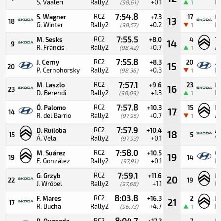
S. Vaaleri
Rally2
+0.1
R.
(98,61)
1
7:54.8
RC2
S. Wagner
+7.3
17
F
13
18
G. Winter
Rally2
+0.2
R
(98,57)
1
7:55.5
RC2
M. Sesks
+8.0
4
T
14
9
R. Francis
Rally2
+0.7
A
(98,42)
1
7:55.8
RC2
J. Cerny
+8.3
20
J.
15
20
P. Cernohorsky
Rally2
+0.3
P
(98,36)
1
7:57.1
RC2
M. Laszlo
+9.6
23
M
16
23
D. Berendi
Rally2
+1.3
D.
(98,09)
1
7:57.8
RC2
Ó. Palomo
+10.3
15
D.
17
14
R. del Barrio
Rally2
+0.7
Á.
(97,95)
1
7:57.9
RC2
D. Ruiloba
+10.4
A.
18
15
5
Á. Vela
Rally2
+0.1
V.
(97,93)
7:58.0
RC2
M. Suárez
+10.5
Ó
19
19
14
E. González
Rally2
+0.1
R.
(97,91)
7:59.1
RC2
G. Grzyb
+11.6
M
20
22
19
J. Wróbel
Rally2
+1.1
E
(97,68)
8:03.8
RC2
F. Mares
+16.3
2
M
21
17
R. Bucha
Rally2
+4.7
P.
(96,73)
1
8:04.7
RC2
R. Quesada
+17.2
7
M.