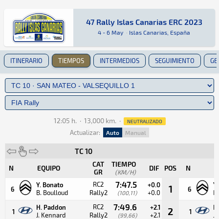
47 Rally Islas Canarias ERC 2023
47 Rally Islas Canarias ERC 2023
ERC · 47 Rally Islas Canarias ERC 2023: Aquí p
Islas Canarias, España
Islas Canarias, España
4 - 6 May
·
Islas Canarias, España
ITINERARIO
TIEMPOS
INTERMEDIOS
SEGUIMIENTO
GE
12:05 h.
·
13,000 km.
·
NEUTRALIZADO
Actualizar:
Auto
Manual
TC 10
CAT
TIEMPO
N
EQUIPO
DIF
POS
N
E
GR
(KM/H)
7:47.5
RC2
Y. Bonato
+0.0
Y
1
6
6
B. Boulloud
Rally2
+0.0
B.
(100,11)
7:49.6
RC2
H. Paddon
+2.1
H
2
1
1
J. Kennard
Rally2
+2.1
J.
(99,66)