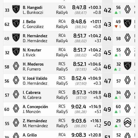
8:47.8
RC4
B. Hangodi
+1:00.3
56
V.
42
33
L. Bunkoczi
Rally4
+0.8
O
(88,67)
1
8:48.6
RC4
J. Bello
+1:01.1
49
R
43
62
C. González
Rally4
+0.8
D
(88,54)
1
8:51.7
RC4
R. Hernández
+1:04.2
H
44
49
58
D. Hernández
Rally4
+3.1
R
(88,02)
8:51.7
RC4
N. Kreuter
+1:04.2
55
Z
45
32
J. Kvick
Rally4
+0.0
M
(88,02)
1
8:52.1
RC5
H. Mederos
+1:04.6
32
N.
46
58
R. Fumero
Rally5
+0.4
J.
(87,95)
2
8:52.4
RC5
V. José Valido
+1:04.9
I.
47
56
57
O. Hernández
Rally5
+0.3
N.
(87,90)
8:57.3
RC5
I. Cabrera
+1:09.8
34
A.
48
57
N. Cabrera
Rally5
+4.9
E.
(87,10)
1
9:02.4
RC5
A. Concepción
+1:14.9
60
A
49
60
J. Monzón
Rally5
+5.1
J
(86,28)
1
9:03.6
RC5
Z. Hernández
+1:16.1
29
S.
50
55
M. Hernández
Rally5
+1.2
F.
(86,09)
1
9:08.3
RC4
A. Grillo
+1:20.8
52
D
51
34