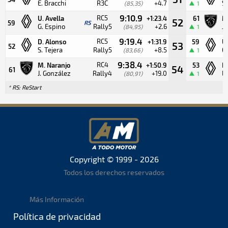
E. Bracchi
R3C
+4.7
S.
(85,35)
1
9:10.9
RC5
U. Avella
+1:23.4
61
M
52
59
RS
G. Espino
Rally5
+2.6
J.
(84,95)
1
9:19.4
RC5
D. Alonso
+1:31.9
59
U.
53
52
S. Tejera
Rally5
+8.5
G.
(83,66)
1
9:38.4
RC4
M. Naranjo
+1:50.9
53
B.
54
61
J. González
Rally4
+19.0
L.
(80,91)
1
* RS: ReStart
Copyright © 1999 - 2026
Todos los derechos reservados
Más Información
Política de privacidad