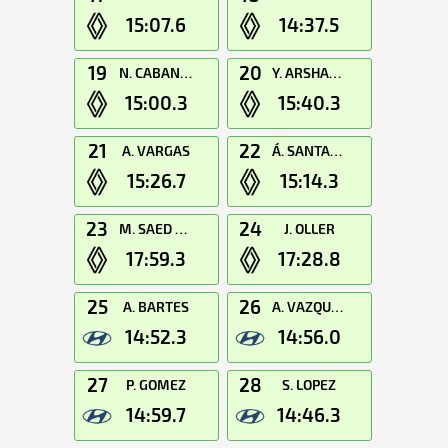
15:07.6
14:37.5
19
20
N. CABANES
Y. ARSHANSKIY
15:00.3
15:40.3
21
22
A. VARGAS
Á. SANTANA
15:26.7
15:14.3
23
24
M. SAED A Q
J. OLLER
17:59.3
17:28.8
25
26
A. BARTES
A. VAZQUEZ
14:52.3
14:56.0
27
28
P. GOMEZ
S. LOPEZ
14:59.7
14:46.3