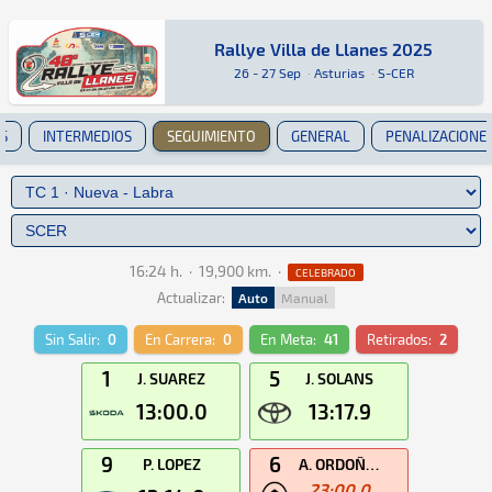
Rallye Villa de Llanes 2025
Rallye Villa de Llanes 2025
Rally · Rallye Villa de Llanes 2025 · S-CER: A
Asturias
Asturias
26 - 27 Sep
·
Asturias
·
S-CER
S
INTERMEDIOS
SEGUIMIENTO
GENERAL
PENALIZACIONE
16:24 h.
·
19,900 km.
·
CELEBRADO
Actualizar:
Auto
Manual
Sin Salir:
0
En Carrera:
0
En Meta:
41
Retirados:
2
1
5
J. SUAREZ
J. SOLANS
13:00.0
13:17.9
9
6
P. LOPEZ
A. ORDOÑEZ
23:00.0