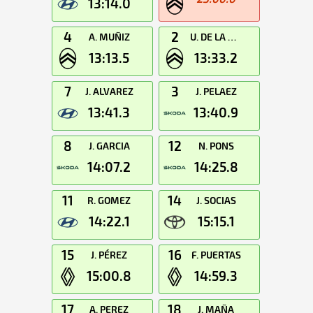
13:14.0
4
2
A. MUÑIZ
U. DE LA DEHESA
13:13.5
13:33.2
7
3
J. ALVAREZ
J. PELAEZ
13:41.3
13:40.9
8
12
J. GARCIA
N. PONS
14:07.2
14:25.8
11
14
R. GOMEZ
J. SOCIAS
14:22.1
15:15.1
15
16
J. PÉREZ
F. PUERTAS
15:00.8
14:59.3
17
18
A. PEREZ
J. MAÑA