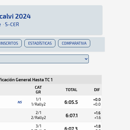
calvi 2024
Aquí podrás encontrar toda la información que se
e
·
S-CER
INSCRITOS
ESTADÍSTICAS
COMPARATIVA
ficación General Hasta TC 1
CAT
TOTAL
DIF
GR
1/1
+0.0
6:05.5
NS
1/Rally2
+0.0
2/1
+1.6
6:07.1
2/Rally2
+1.6
3/1
+1.8
6:07.3