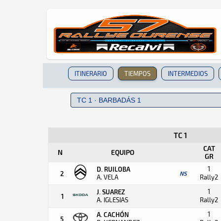
ITINERARIO
TIEMPOS
INTERMEDIOS
TC 1
CAT
N
EQUIPO
GR
1
D. RUILOBA
2
NS
A. VELA
Rally2
1
J. SUAREZ
1
A. IGLESIAS
Rally2
1
A. CACHÓN
5