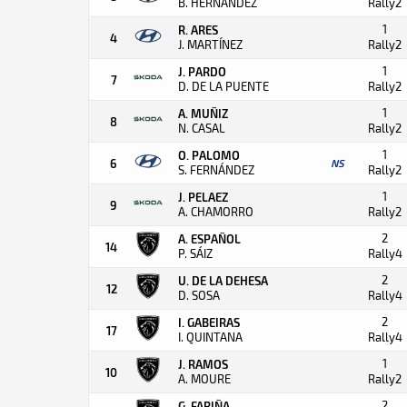
B. HERNANDEZ
Rally2
1
R. ARES
4
J. MARTÍNEZ
Rally2
1
J. PARDO
7
D. DE LA PUENTE
Rally2
1
A. MUÑIZ
8
N. CASAL
Rally2
1
O. PALOMO
6
NS
S. FERNÁNDEZ
Rally2
1
J. PELAEZ
9
A. CHAMORRO
Rally2
2
A. ESPAÑOL
14
P. SÁIZ
Rally4
2
U. DE LA DEHESA
12
D. SOSA
Rally4
2
I. GABEIRAS
17
I. QUINTANA
Rally4
1
J. RAMOS
10
A. MOURE
Rally2
2
G. FARIÑA