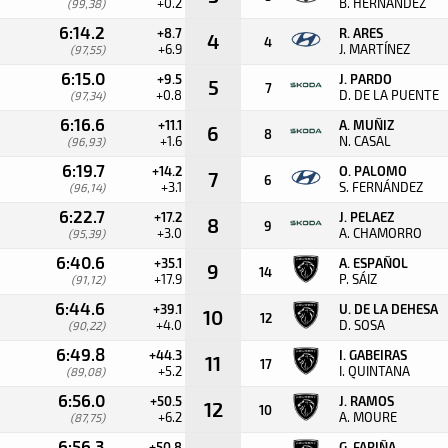
+0.2
B. HERNANDEZ
(99,38)
6:14.2
+8.7
R. ARES
4
4
+6.9
J. MARTÍNEZ
(97,55)
6:15.0
+9.5
J. PARDO
5
7
+0.8
D. DE LA PUENTE
(97,34)
6:16.6
+11.1
A. MUÑIZ
6
8
+1.6
N. CASAL
(96,93)
6:19.7
+14.2
O. PALOMO
7
6
+3.1
S. FERNÁNDEZ
(96,14)
6:22.7
+17.2
J. PELAEZ
8
9
+3.0
A. CHAMORRO
(95,39)
6:40.6
+35.1
A. ESPAÑOL
9
14
+17.9
P. SÁIZ
(91,12)
6:44.6
+39.1
U. DE LA DEHESA
10
12
+4.0
D. SOSA
(90,22)
6:49.8
+44.3
I. GABEIRAS
11
17
+5.2
I. QUINTANA
(89,08)
6:56.0
+50.5
J. RAMOS
12
10
+6.2
A. MOURE
(87,75)
6:56.3
+50.8
G. FARIÑA