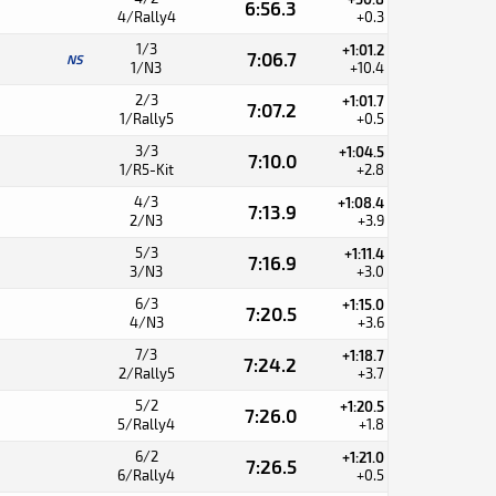
6:56.3
4/Rally4
+0.3
1/3
+1:01.2
7:06.7
NS
1/N3
+10.4
2/3
+1:01.7
7:07.2
1/Rally5
+0.5
3/3
+1:04.5
7:10.0
1/R5-Kit
+2.8
4/3
+1:08.4
7:13.9
2/N3
+3.9
5/3
+1:11.4
7:16.9
3/N3
+3.0
6/3
+1:15.0
7:20.5
4/N3
+3.6
7/3
+1:18.7
7:24.2
2/Rally5
+3.7
5/2
+1:20.5
7:26.0
5/Rally4
+1.8
6/2
+1:21.0
7:26.5
6/Rally4
+0.5