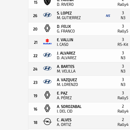
15
D. RIVERO
Rally4
3
S. LOPEZ
26
NS
M. GUTIERREZ
N3
3
D. FELIX
20
G. FRANCO
Rally5
3
E. VALLIN
21
I. CASO
R5-Kit
3
J. ALVAREZ
22
D. ALVAREZ
N3
3
A. BARTES
24
M. VELILLA
N3
3
A. VAZQUEZ
23
M. LORENZO
N3
3
E. PAZ
19
A. PÉREZ
Rally5
2
A. SOROZABAL
16
I. DEL CID
Rally4
2
C. ALVES
18
A. ORTIZ
Rally4