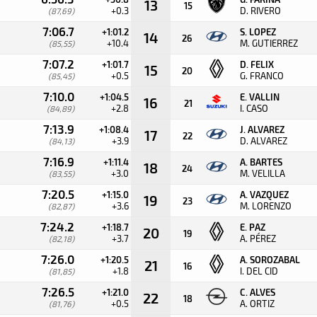
13
15
+0.3
D. RIVERO
(87,69)
7:06.7
+1:01.2
S. LOPEZ
14
26
+10.4
M. GUTIERREZ
(85,55)
7:07.2
+1:01.7
D. FELIX
15
20
+0.5
G. FRANCO
(85,45)
7:10.0
+1:04.5
E. VALLIN
16
21
+2.8
I. CASO
(84,89)
7:13.9
+1:08.4
J. ALVAREZ
17
22
+3.9
D. ALVAREZ
(84,13)
7:16.9
+1:11.4
A. BARTES
18
24
+3.0
M. VELILLA
(83,55)
7:20.5
+1:15.0
A. VAZQUEZ
19
23
+3.6
M. LORENZO
(82,87)
7:24.2
+1:18.7
E. PAZ
20
19
+3.7
A. PÉREZ
(82,18)
7:26.0
+1:20.5
A. SOROZABAL
21
16
+1.8
I. DEL CID
(81,85)
7:26.5
+1:21.0
C. ALVES
22
18
+0.5
A. ORTIZ
(81,76)