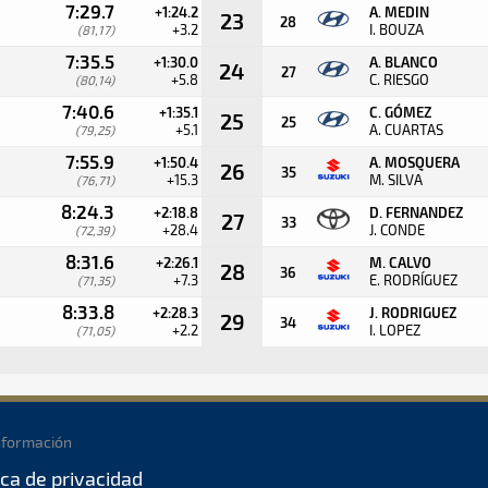
7:29.7
+1:24.2
A. MEDIN
23
28
+3.2
I. BOUZA
(81,17)
7:35.5
+1:30.0
A. BLANCO
24
27
+5.8
C. RIESGO
(80,14)
7:40.6
+1:35.1
C. GÓMEZ
25
25
+5.1
A. CUARTAS
(79,25)
7:55.9
+1:50.4
A. MOSQUERA
26
35
+15.3
M. SILVA
(76,71)
8:24.3
+2:18.8
D. FERNANDEZ
27
33
+28.4
J. CONDE
(72,39)
8:31.6
+2:26.1
M. CALVO
28
36
+7.3
E. RODRÍGUEZ
(71,35)
8:33.8
+2:28.3
J. RODRIGUEZ
29
34
+2.2
I. LOPEZ
(71,05)
nformación
ica de privacidad