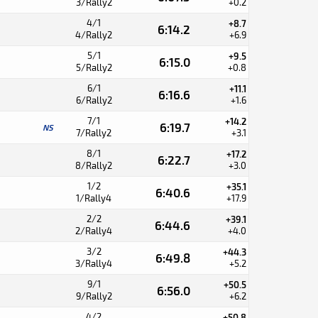
3/Rally2
+0.2
4/1
+8.7
6:14.2
4/Rally2
+6.9
5/1
+9.5
6:15.0
5/Rally2
+0.8
6/1
+11.1
6:16.6
6/Rally2
+1.6
7/1
+14.2
6:19.7
NS
7/Rally2
+3.1
8/1
+17.2
6:22.7
8/Rally2
+3.0
1/2
+35.1
6:40.6
1/Rally4
+17.9
2/2
+39.1
6:44.6
2/Rally4
+4.0
3/2
+44.3
6:49.8
3/Rally4
+5.2
9/1
+50.5
6:56.0
9/Rally2
+6.2
4/2
+50.8