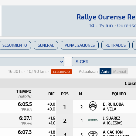
Rallye Ourense Re
Rallye Ourense Recalvi 2024
Rally · Rallye Ourense Recalvi 2024 · S-CER: 
Ourense
Ourense
14 - 15 Jun
·
Ourens
SEGUIMIENTO
GENERAL
PENALIZACIONES
RETIRADOS
16:30 h.
·
10,140 km.
·
Actualizar:
Auto
Manual
CELEBRADO
Clasi
TIEMPO
DIF
POS
N
EQUIPO
(KM/H)
6:05.5
+0.0
D. RUILOBA
1
2
+0.0
A. VELA
(99,87)
6:07.1
+1.6
J. SUAREZ
2
1
+1.6
A. IGLESIAS
(99,44)
6:07.3
+1.8
A. CACHÓN
3
5