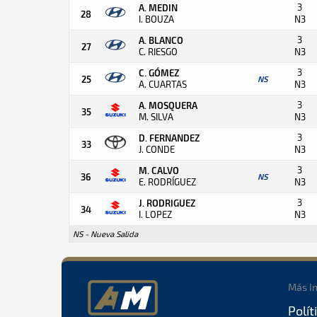
3
A. MEDIN
28
I. BOUZA
N3
3
A. BLANCO
27
C. RIESGO
N3
3
C. GÓMEZ
25
NS
A. CUARTAS
N3
3
A. MOSQUERA
35
M. SILVA
N3
3
D. FERNANDEZ
33
J. CONDE
N3
3
M. CALVO
36
NS
E. RODRÍGUEZ
N3
3
J. RODRIGUEZ
34
I. LOPEZ
N3
NS - Nueva Salida
Más I
Polít