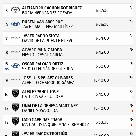
ALEJANDRO CACHÓN RODRÍGUEZ
3:0
16:32:00
5
BORJA HERNANDEZ ROZADA
+
RUBEN IVAN ARES ROEL
3:0
16:36:00
4
JAVIER MARTÍNEZ MARTÍNEZ
+
JAVIER PARDO SIOTA
3:0
16:34:00
7
DAVID DE LA PUENTE NUEVO
+
ALVARO MUÑIZ MORA
3:0
16:42:00
8
NESTOR CASAL GARCÍA
+
6
OSCAR PALOMO ORTIZ
3:1
16:38:00
SERGIO FERNÁNDEZ GUERRA
NS
+
JOSE LUIS PELAEZ OLIVARES
3:0
16:40:00
9
ALBERTO CHAMORRO GÁMEZ
+
ALEX ESPAÑOL JOVE
3:2
16:49:00
14
PATRICIA SÁIZ RUILOBA
+1
UNAI DE LA DEHESA MARTINEZ
3:2
16:48:00
12
DANIEL SOSA OJEDA
+2
IAGO GABEIRAS FRAGA
3:2
16:53:00
17
IAN BAUTISTA QUINTANA FERNANDEZ
+2
JAVIER RAMOS TROITIÑO
3:2
16:46:00