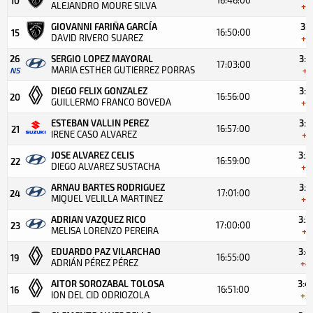
10
ALEJANDRO MOURE SILVA
+2
GIOVANNI FARIÑA GARCÍA
3:2
16:50:00
15
DAVID RIVERO SUAREZ
+2
26
SERGIO LOPEZ MAYORAL
3:3
17:03:00
MARIA ESTHER GUTIERREZ PORRAS
NS
+3
DIEGO FELIX GONZALEZ
3:3
16:56:00
20
GUILLERMO FRANCO BOVEDA
+3
ESTEBAN VALLIN PEREZ
3:3
16:57:00
21
IRENE CASO ALVAREZ
+3
JOSE ALVAREZ CELIS
3:3
16:59:00
22
DIEGO ALVAREZ SUSTACHA
+3
ARNAU BARTES RODRIGUEZ
3:3
17:01:00
24
MIQUEL VELILLA MARTINEZ
+3
ADRIAN VAZQUEZ RICO
3:3
17:00:00
23
MELISA LORENZO PEREIRA
+3
EDUARDO PAZ VILARCHAO
3:4
16:55:00
19
ADRIÁN PÉREZ PÉREZ
+4
AITOR SOROZABAL TOLOSA
3:4
16:51:00
16
ION DEL CID ODRIOZOLA
+3