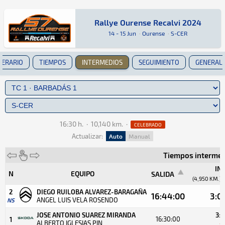
Rallye Ourense Recalvi 2024
Rallye Ourense Recalvi 2024
Rally · Rallye Ourense Recalvi 2024 · S-CER: A
Ourense
Ourense
14 - 15 Jun
·
Ourense
·
S-CER
NERARIO
TIEMPOS
INTERMEDIOS
SEGUIMIENTO
GENERAL
16:30 h.
·
10,140 km.
·
CELEBRADO
Actualizar:
Auto
Manual
Tiempos intermed
INT
N
EQUIPO
SALIDA
(4,950 KM.)
2
DIEGO RUILOBA ALVAREZ-BARAGAÑA
16:44:00
3:01
ANGEL LUIS VELA ROSENDO
NS
JOSE ANTONIO SUAREZ MIRANDA
3:0
16:30:00
1
ALBERTO IGLESIAS PIN
+