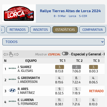
Rallye Tierras Altas de Lorca 2024
Rallye Tierras Altas de Lorca 2024
Tierra · Rallye Tierras Altas de Lorca 2024 · 
Lorca
Lorca
8 - 9 Mar
·
Lorca
·
S-CER
ES
RETIRADOS
INSCRITOS
ESTADÍSTICAS
COMPARATIVA
·
Especial y General
·
Po
Mostrar
ESPECIAL
N
EQUIPO
TC 1
TC 2
TC 3
J. SUAREZ
3.
2.
3.
1
A. IGLESIAS
8:13.8
7:06.0
8:00.3
G. GREENSMITH
4.
8.
4.
2
J. ANDERSSON
8:19.6
7:22.4
8:06.5
R. ARES
9.
5.
3
RETIRADO
J. MARTÍNEZ
8:32.5
7:18.9
E. LLARENA
11.
7.
6.
4
S. FERNANDEZ
8:38.1
7:21.6
8:10.0