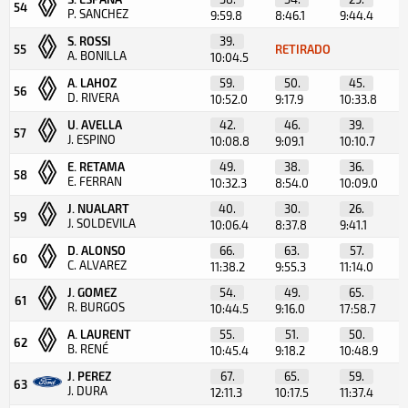
54
P. SANCHEZ
9:59.8
8:46.1
9:44.4
S. ROSSI
39.
55
RETIRADO
A. BONILLA
10:04.5
A. LAHOZ
59.
50.
45.
56
D. RIVERA
10:52.0
9:17.9
10:33.8
U. AVELLA
42.
46.
39.
57
J. ESPINO
10:08.8
9:09.1
10:10.7
E. RETAMA
49.
38.
36.
58
E. FERRAN
10:32.3
8:54.0
10:09.0
J. NUALART
40.
30.
26.
59
J. SOLDEVILA
10:06.4
8:37.8
9:41.1
D. ALONSO
66.
63.
57.
60
C. ALVAREZ
11:38.2
9:55.3
11:14.0
J. GOMEZ
54.
49.
65.
61
R. BURGOS
10:44.5
9:16.0
17:58.7
A. LAURENT
55.
51.
50.
62
B. RENÉ
10:45.4
9:18.2
10:48.9
J. PEREZ
67.
65.
59.
63
J. DURA
12:11.3
10:17.5
11:37.4