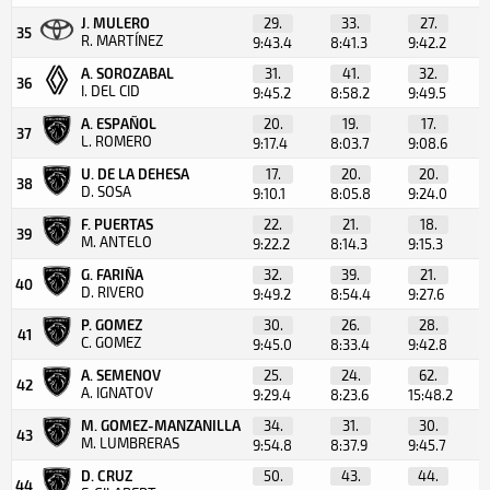
J. MULERO
29.
33.
27.
35
R. MARTÍNEZ
9:43.4
8:41.3
9:42.2
A. SOROZABAL
31.
41.
32.
36
I. DEL CID
9:45.2
8:58.2
9:49.5
A. ESPAÑOL
20.
19.
17.
37
L. ROMERO
9:17.4
8:03.7
9:08.6
U. DE LA DEHESA
17.
20.
20.
38
D. SOSA
9:10.1
8:05.8
9:24.0
F. PUERTAS
22.
21.
18.
39
M. ANTELO
9:22.2
8:14.3
9:15.3
G. FARIÑA
32.
39.
21.
40
D. RIVERO
9:49.2
8:54.4
9:27.6
P. GOMEZ
30.
26.
28.
41
C. GOMEZ
9:45.0
8:33.4
9:42.8
A. SEMENOV
25.
24.
62.
42
A. IGNATOV
9:29.4
8:23.6
15:48.2
M. GOMEZ-MANZANILLA
34.
31.
30.
43
M. LUMBRERAS
9:54.8
8:37.9
9:45.7
D. CRUZ
50.
43.
44.
44