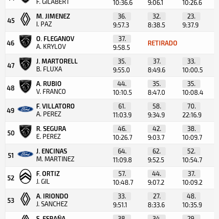
F. GILABERT
10:36.6
9:06.1
10:26.6
M. JIMENEZ
36.
32.
23.
45
I. PAZ
9:57.3
8:38.5
9:37.9
O. FLEGANOV
37.
46
RETIRADO
A. KRYLOV
9:58.5
J. MARTORELL
35.
37.
33.
47
B. FLUXA
9:55.0
8:49.6
10:00.5
A. RUBIO
44.
35.
35.
48
V. FRANCO
10:10.5
8:47.0
10:08.4
F. VILLATORO
61.
58.
70.
49
A. PEREZ
11:03.9
9:34.9
22:16.9
R. SEGURA
46.
42.
38.
50
E. PEREZ
10:26.7
9:03.7
10:09.7
J. ENCINAS
64.
62.
52.
51
M. MARTINEZ
11:09.8
9:52.5
10:54.7
F. ORTIZ
57.
44.
37.
52
J. GIL
10:48.7
9:07.2
10:09.2
A. IRIONDO
33.
27.
48.
53
J. SANCHEZ
9:51.1
8:33.6
10:35.9
S. ESPAÑA
38.
34.
29.