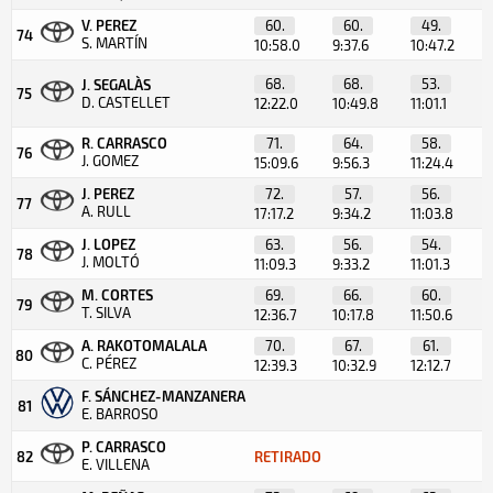
V. PEREZ
60.
60.
49.
74
S. MARTÍN
10:58.0
9:37.6
10:47.2
68.
68.
53.
J. SEGALÀS
75
D. CASTELLET
12:22.0
10:49.8
11:01.1
R. CARRASCO
71.
64.
58.
76
J. GOMEZ
15:09.6
9:56.3
11:24.4
J. PEREZ
72.
57.
56.
77
A. RULL
17:17.2
9:34.2
11:03.8
J. LOPEZ
63.
56.
54.
78
J. MOLTÓ
11:09.3
9:33.2
11:01.3
M. CORTES
69.
66.
60.
79
T. SILVA
12:36.7
10:17.8
11:50.6
A. RAKOTOMALALA
70.
67.
61.
80
C. PÉREZ
12:39.3
10:32.9
12:12.7
F. SÁNCHEZ-MANZANERA
81
E. BARROSO
P. CARRASCO
82
RETIRADO
E. VILLENA