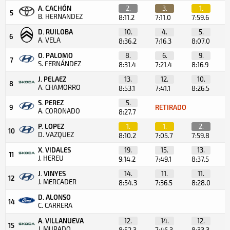
A. CACHÓN
2.
3.
1.
5
B. HERNANDEZ
8:11.2
7:11.0
7:59.6
D. RUILOBA
10.
4.
5.
6
A. VELA
8:36.2
7:16.3
8:07.0
O. PALOMO
8.
6.
9.
7
S. FERNÁNDEZ
8:31.4
7:21.4
8:16.9
J. PELAEZ
13.
12.
10.
8
A. CHAMORRO
8:53.1
7:41.1
8:26.5
S. PEREZ
5.
9
RETIRADO
A. CORONADO
8:27.7
P. LOPEZ
1.
1.
2.
10
D. VAZQUEZ
8:10.2
7:05.7
7:59.8
X. VIDALES
19.
15.
13.
11
J. HEREU
9:14.2
7:49.1
8:37.5
J. VINYES
14.
11.
11.
12
J. MERCADER
8:54.3
7:36.5
8:28.0
D. ALONSO
14
C. CARRERA
A. VILLANUEVA
12.
14.
12.
15
J. MURADO
8:52.3
7:46.3
8:33.3