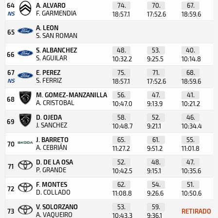
64
A. ALVARO
74.
70.
67.
F. GARMENDIA
NS
18:57.1
17:52.6
18:59.6
A. LEON
65
S. SAN ROMAN
S. ALBANCHEZ
48.
53.
40.
66
S. AGUILAR
10:32.2
9:25.5
10:14.8
67
E. PEREZ
75.
71.
68.
S. FERRIZ
NS
18:57.1
17:52.6
18:59.6
M. GOMEZ-MANZANILLA
56.
47.
41.
68
A. CRISTOBAL
10:47.0
9:13.9
10:21.2
D. OJEDA
58.
52.
46.
69
J. SANCHEZ
10:48.7
9:21.1
10:34.4
J. BARRETO
65.
61.
55.
70
A. CEBRIÁN
11:27.2
9:51.2
11:01.8
D. DE LA OSA
52.
48.
47.
71
P. GRANDE
10:42.5
9:15.1
10:35.6
F. MONTES
62.
54.
51.
72
D. COLLADO
11:08.8
9:26.6
10:50.6
V. SOLORZANO
53.
59.
73
RETIRADO
A. VAQUEIRO
10:43.3
9:36.1