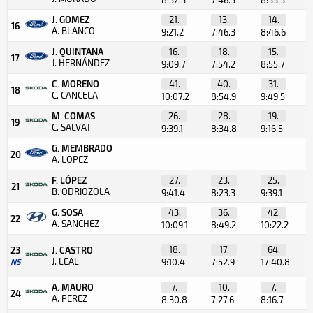
J. GOMEZ
21.
13.
14.
16
A. BLANCO
9:21.2
7:46.3
8:46.6
J. QUINTANA
16.
18.
15.
17
J. HERNÁNDEZ
9:09.7
7:54.2
8:55.7
C. MORENO
41.
40.
31.
18
C. CANCELA
10:07.2
8:54.9
9:49.5
M. COMAS
26.
28.
19.
19
C. SALVAT
9:39.1
8:34.8
9:16.5
G. MEMBRADO
20
A. LOPEZ
F. LÓPEZ
27.
23.
25.
21
B. ODRIOZOLA
9:41.4
8:23.3
9:39.1
G. SOSA
43.
36.
42.
22
A. SANCHEZ
10:09.1
8:49.2
10:22.2
18.
17.
64.
23
J. CASTRO
J. LEAL
NS
9:10.4
7:52.9
17:40.8
A. MAURO
7.
10.
7.
24
A. PEREZ
8:30.8
7:27.6
8:16.7