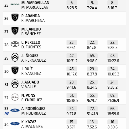
M. MARGAILLAN
6.
9.
8.
25
M. MARGAILLAN
8:28.5
7:24.4
8:16.7
R. ARANDA
26
R. MARCHENA
M. CANEDO
27
P. SÁNCHEZ
L. PERELLO
23.
22.
22.
28
D. FUENTES
9:26.1
8:17.8
9:28.5
J. IÑIGUEZ
47.
45.
43.
29
A. FERNANDEZ
10:31.2
9:08.0
10:22.6
J. RUÍZ
45.
29.
34.
30
R. SANCHEZ
10:17.8
8:37.8
10:05.3
J. AGUADO
28.
25.
24.
31
V. VALLE
9:41.6
8:24.5
9:38.2
N. PONS
51.
55.
69.
32
E. ENRIQUEZ
10:38.5
9:29.7
21:06.9
33
A. RODRÍGUEZ
24.
72.
66.
M. RODRIGUEZ
NS
9:27.8
51:41.9
18:59.6
K. KAZAZ
15.
16.
16.
34
A. MALNIEKS
8:57.1
7:52.6
8:59.6