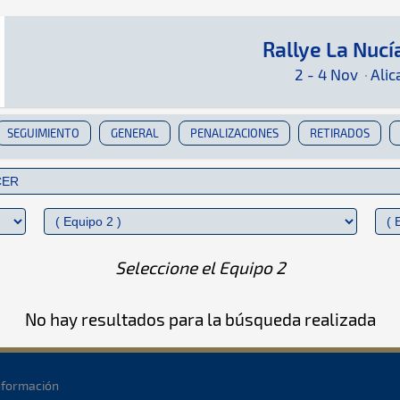
Rallye La Nucí
Rallye La Nucía 2023
Rally · Rallye La Nucía 2023: Aquí podrás enc
Alicante
Alicante
2 - 4 Nov
·
Alic
SEGUIMIENTO
GENERAL
PENALIZACIONES
RETIRADOS
Seleccione el Equipo 2
No hay resultados para la búsqueda realizada
nformación