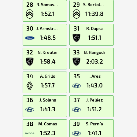
28
29
R. Somaschini
S. Bertolotti
1:52.1
11:39.8
30
31
J. Armstrong
R. Dapra
1:48.5
1:51.1
32
33
N. Kreuter
B. Hangodi
1:58.4
2:03.2
34
35
A. Grillo
I. Ares
1:57.7
1:43.0
36
37
J. Solans
J. Peláez
1:41.3
1:51.2
38
39
M. Comas
S. Pernía
1:52.3
1:41.1