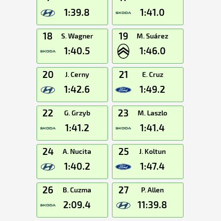
1:39.8
1:41.0
18
19
S. Wagner
M. Suárez
1:40.5
1:46.0
20
21
J. Cerny
E. Cruz
1:42.6
1:49.2
22
23
G. Grzyb
M. Laszlo
1:41.2
1:41.4
24
25
A. Nucita
J. Koltun
1:40.2
1:47.4
26
27
B. Cuzma
P. Allen
2:09.4
11:39.8