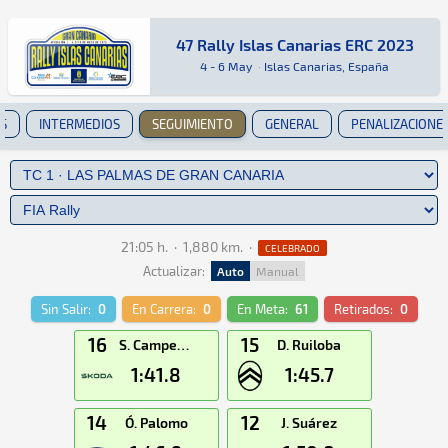
47 Rally Islas Canarias ERC 2023
47 Rally Islas Canarias ERC 2023
ERC · 47 Rally Islas Canarias ERC 2023: Aquí p
Islas Canarias, España
Islas Canarias, España
4 - 6 May
·
Islas Canarias, España
S
INTERMEDIOS
SEGUIMIENTO
GENERAL
PENALIZACIONE
21:05 h.
·
1,880 km.
·
CELEBRADO
Actualizar:
Auto
Manual
Sin Salir:
0
En Carrera:
0
En Meta:
61
Retirados:
0
16
15
S. Campedelli
D. Ruiloba
1:41.8
1:45.7
14
12
Ó. Palomo
J. Suárez