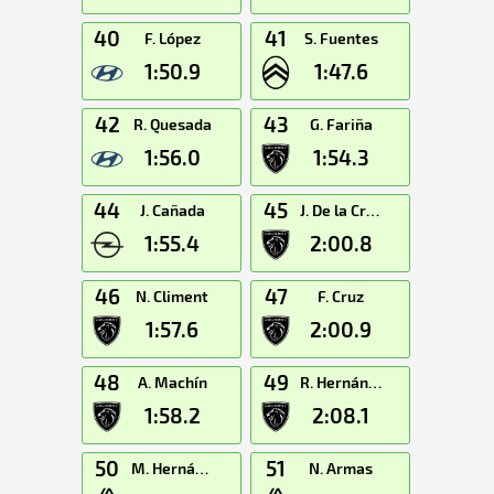
40
41
F. López
S. Fuentes
1:50.9
1:47.6
42
43
R. Quesada
G. Fariña
1:56.0
1:54.3
44
45
J. Cañada
J. De la Cruz
1:55.4
2:00.8
46
47
N. Climent
F. Cruz
1:57.6
2:00.9
48
49
A. Machín
R. Hernández
1:58.2
2:08.1
50
51
M. Hernández
N. Armas