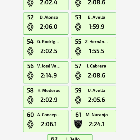
2:02.4
2:08.6
52
53
D. Alonso
B. Avella
2:06.0
1:59.9
54
55
G. Rodríguez
Z. Hernández
2:02.5
1:55.5
56
57
V. José Valido
I. Cabrera
2:14.9
2:08.6
58
59
H. Mederos
U. Avella
2:02.9
2:05.6
60
61
A. Concepción
M. Naranjo
2:06.1
2:24.1
62
J. Bello