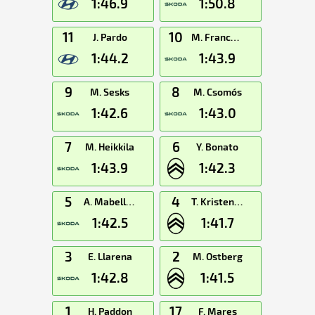
1:46.9
1:50.8
11
10
J. Pardo
M. Franceschi
1:44.2
1:43.9
9
8
M. Sesks
M. Csomós
1:42.6
1:43.0
7
6
M. Heikkila
Y. Bonato
1:43.9
1:42.3
5
4
A. Mabellini
T. Kristensson
1:42.5
1:41.7
3
2
E. Llarena
M. Ostberg
1:42.8
1:41.5
1
17
H. Paddon
F. Mares